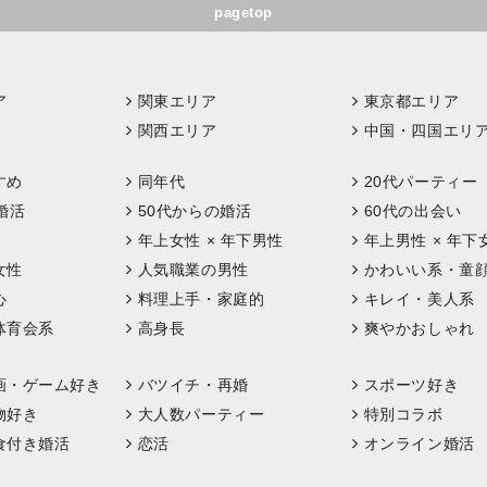
pagetop
ア
関東エリア
東京都エリア
関西エリア
中国・四国エリ
すめ
同年代
20代パーティー
婚活
50代からの婚活
60代の出会い
年上女性 × 年下男性
年上男性 × 年下
女性
人気職業の男性
かわいい系・童
心
料理上手・家庭的
キレイ・美人系
体育会系
高身長
爽やかおしゃれ
画・ゲーム好き
バツイチ・再婚
スポーツ好き
物好き
大人数パーティー
特別コラボ
食付き婚活
恋活
オンライン婚活