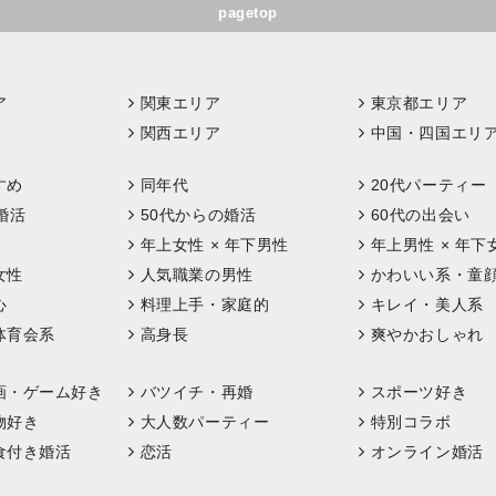
pagetop
ア
関東エリア
東京都エリア
関西エリア
中国・四国エリ
すめ
同年代
20代パーティー
婚活
50代からの婚活
60代の出会い
年上女性 × 年下男性
年上男性 × 年下
女性
人気職業の男性
かわいい系・童
心
料理上手・家庭的
キレイ・美人系
体育会系
高身長
爽やかおしゃれ
画・ゲーム好き
バツイチ・再婚
スポーツ好き
物好き
大人数パーティー
特別コラボ
食付き婚活
恋活
オンライン婚活