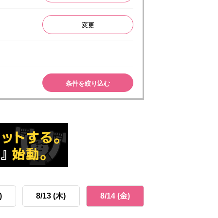
変更
条件を絞り込む
)
8/13 (木)
8/14 (金)