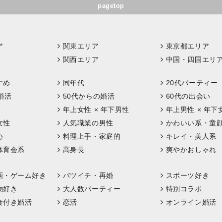
pagetop
ア
関東エリア
東京都エリア
関西エリア
中国・四国エリ
すめ
同年代
20代パーティー
婚活
50代からの婚活
60代の出会い
年上女性 × 年下男性
年上男性 × 年下
女性
人気職業の男性
かわいい系・童
心
料理上手・家庭的
キレイ・美人系
体育会系
高身長
爽やかおしゃれ
画・ゲーム好き
バツイチ・再婚
スポーツ好き
物好き
大人数パーティー
特別コラボ
食付き婚活
恋活
オンライン婚活