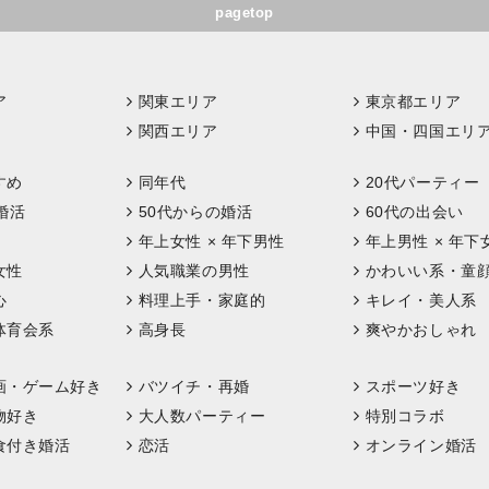
pagetop
ア
関東エリア
東京都エリア
関西エリア
中国・四国エリ
すめ
同年代
20代パーティー
婚活
50代からの婚活
60代の出会い
年上女性 × 年下男性
年上男性 × 年下
女性
人気職業の男性
かわいい系・童
心
料理上手・家庭的
キレイ・美人系
体育会系
高身長
爽やかおしゃれ
画・ゲーム好き
バツイチ・再婚
スポーツ好き
物好き
大人数パーティー
特別コラボ
食付き婚活
恋活
オンライン婚活