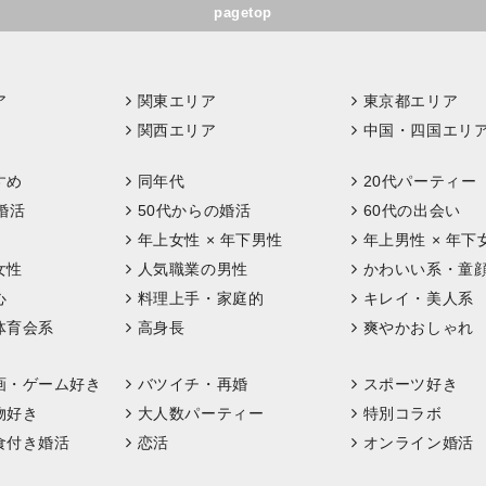
pagetop
ア
関東エリア
東京都エリア
関西エリア
中国・四国エリ
すめ
同年代
20代パーティー
婚活
50代からの婚活
60代の出会い
年上女性 × 年下男性
年上男性 × 年下
女性
人気職業の男性
かわいい系・童
心
料理上手・家庭的
キレイ・美人系
体育会系
高身長
爽やかおしゃれ
画・ゲーム好き
バツイチ・再婚
スポーツ好き
物好き
大人数パーティー
特別コラボ
食付き婚活
恋活
オンライン婚活