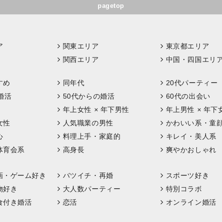
pagetop
ア
関東エリア
東京都エリア
関西エリア
中国・四国エリ
すめ
同年代
20代パーティー
婚活
50代からの婚活
60代の出会い
年上女性 × 年下男性
年上男性 × 年下
女性
人気職業の男性
かわいい系・童
心
料理上手・家庭的
キレイ・美人系
体育会系
高身長
爽やかおしゃれ
画・ゲーム好き
バツイチ・再婚
スポーツ好き
物好き
大人数パーティー
特別コラボ
食付き婚活
恋活
オンライン婚活