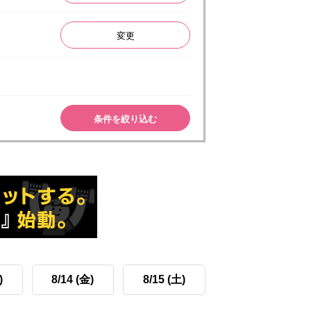
変更
条件を絞り込む
)
8/14 (金)
8/15 (土)