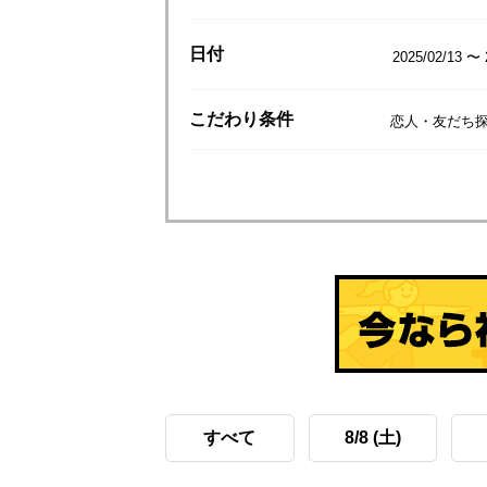
日付
2025/02/13 〜 
こだわり
条件
恋人・友だち
すべて
8/8 (土)