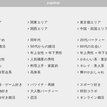
pagetop
ア
関東エリア
東京都エリア
関西エリア
中国・四国エリ
すめ
同年代
20代パーティー
婚活
50代からの婚活
60代の出会い
年上女性 × 年下男性
年上男性 × 年下
女性
人気職業の男性
かわいい系・童
心
料理上手・家庭的
キレイ・美人系
体育会系
高身長
爽やかおしゃれ
画・ゲーム好き
バツイチ・再婚
スポーツ好き
物好き
大人数パーティー
特別コラボ
食付き婚活
恋活
オンライン婚活