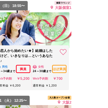
個室ラウンジ
9 （日） 18:55〜
大阪個室1
【恋人から始めたい★】結婚はした
いけど、いきなりは…というあなた
♪
男性
女性
満員
ほぼ満員
8～34歳
24～30歳
まで
まで
￥5,200
￥700
eb予約割
Web予約割
常料金 ￥6,200
通常料金 ￥1,200
大人数オープン会場
11 （火） 12:25〜
大阪2