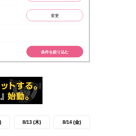
変更
条件を絞り込む
)
8/13 (木)
8/14 (金)