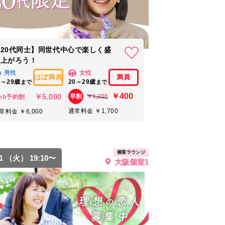
20代同士】同世代中心で楽しく盛
り上がろう！
男性
女性
ほぼ満員
満員
0～29歳
20～29歳
まで
まで
￥400
￥5,000
￥1,200
早割
eb予約割
通常料金 ￥1,700
常料金 ￥6,000
個室ラウンジ
11 （火） 19:10〜
大阪個室1