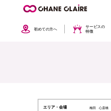
サービスの
初めての方へ
特徴
エリア
・会場
梅田
心斎橋