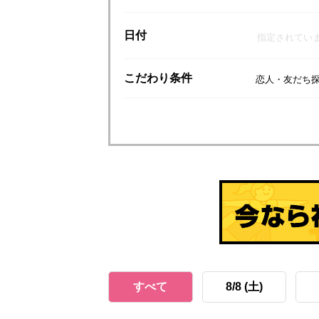
日付
指定されてい
こだわり
条件
恋人・友だち探
すべて
8/8 (土)