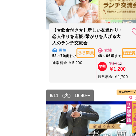
【★飲食付き★】新しい友達作り・
恋人作りを応援♪繋がりを広げる大
人のランチ交流会
男性
女性
ほぼ満員
ほぼ満
52～70歳
48～66歳
まで
まで
通常料金 ￥5,200
￥1,700
早割
￥1,200
通常料金 ￥1,700
大人数オープ
8/11 （火） 16:40〜