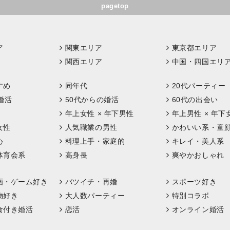
pagetop
ア
関東エリア
東京都エリア
関西エリア
中国・四国エリ
すめ
同年代
20代パーティー
婚活
50代からの婚活
60代の出会い
年上女性 × 年下男性
年上男性 × 年下
女性
人気職業の男性
かわいい系・童
心
料理上手・家庭的
キレイ・美人系
体育会系
高身長
爽やかおしゃれ
画・ゲーム好き
バツイチ・再婚
スポーツ好き
物好き
大人数パーティー
特別コラボ
食付き婚活
恋活
オンライン婚活