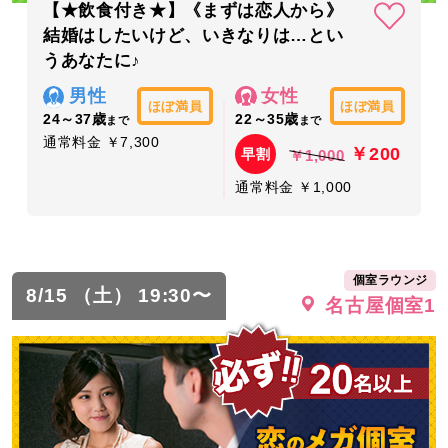
【★飲食付き★】《まずは恋人から》
結婚はしたいけど、いきなりは…とい
うあなたに♪
男性
女性
ほぼ満員
ほぼ満員
24～37歳
22～35歳
まで
まで
通常料金 ￥7,300
￥200
早割
￥1,000
通常料金 ￥1,000
個室ラウンジ
8/15 （土） 19:30〜
名古屋個室1