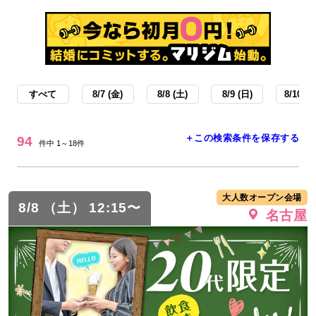
すべて
8/7 (金)
8/8 (土)
8/9 (日)
8/10 (月
＋この検索条件を保存する
94
件中 1～18件
大人数オープン会場
8/8 （土） 12:15〜
名古屋