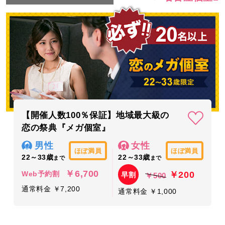
【開催人数100％保証】地域最大級の
恋の祭典『メガ個室』
男性
女性
ほぼ満員
ほぼ満員
22～33歳
22～33歳
まで
まで
￥6,700
￥200
Web予約割
早割
￥500
通常料金 ￥7,200
通常料金 ￥1,000