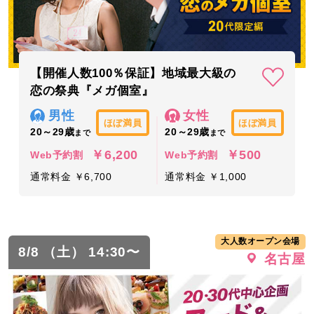
【開催人数100％保証】地域最大級の
恋の祭典『メガ個室』
男性
女性
ほぼ満員
ほぼ満員
20～29歳
20～29歳
まで
まで
￥6,200
￥500
Web予約割
Web予約割
通常料金 ￥6,700
通常料金 ￥1,000
大人数オープン会場
8/8 （土） 14:30〜
名古屋