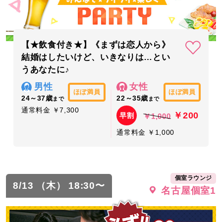
【★飲食付き★】《まずは恋人から》
結婚はしたいけど、いきなりは…とい
うあなたに♪
男性
女性
ほぼ満員
ほぼ満員
24～37歳
22～35歳
まで
まで
通常料金 ￥7,300
￥200
早割
￥1,000
通常料金 ￥1,000
個室ラウンジ
8/13 （木） 18:30〜
名古屋個室1