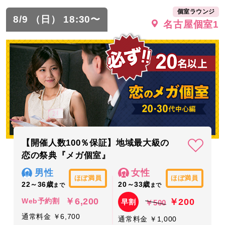
個室ラウンジ
8/9 （日） 18:30〜
名古屋個室1
【開催人数100％保証】地域最大級の
恋の祭典『メガ個室』
男性
女性
ほぼ満員
ほぼ満員
22～36歳
20～33歳
まで
まで
￥6,200
￥200
Web予約割
早割
￥500
通常料金 ￥6,700
通常料金 ￥1,000