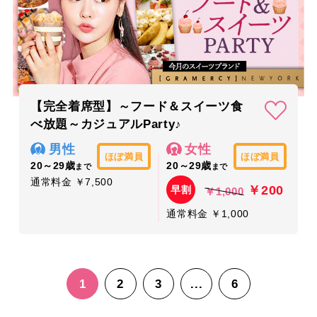
【完全着席型】～フード＆スイーツ食
べ放題～カジュアルParty♪
男性
女性
ほぼ満員
ほぼ満員
20～29歳
20～29歳
まで
まで
通常料金 ￥7,500
￥200
早割
￥1,000
通常料金 ￥1,000
1
2
3
...
6