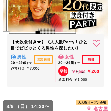
【★飲食付き★】《大人数Party！ひと
目でビビッとくる男性を探したい》
男性
女性
ほぼ満員
満員
20～29歳
20～29歳
まで
まで
通常料金 ￥7,000
￥200
早割
￥1,000
通常料金 ￥1,000
大人数オープン会場
8/9 （日） 14:30〜
名古屋