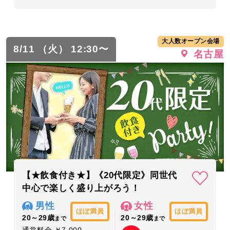
大人数オープン会場
8/11 （火） 12:30〜
名古屋
【★飲食付き★】《20代限定》同世代
中心で楽しく盛り上がろう！
男性
女性
ほぼ満員
ほぼ満員
20～29歳
20～29歳
まで
まで
通常料金 ￥7,000