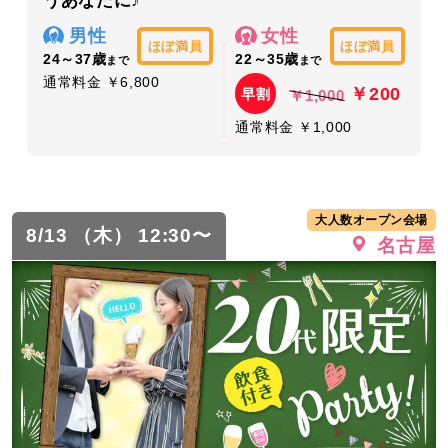
うあなたに♪
男性
女性
ほぼ満員
ほぼ満員
24～37歳
22～35歳
まで
まで
通常料金 ￥6,800
￥200
早割
￥1,000
通常料金 ￥1,000
大人数オープン会場
8/13 （木） 12:30〜
名古屋