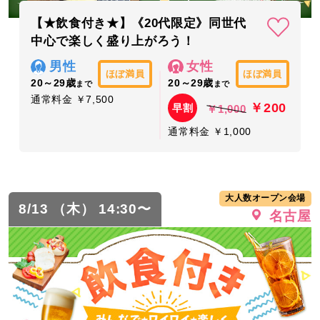
【★飲食付き★】《20代限定》同世代
中心で楽しく盛り上がろう！
男性
女性
ほぼ満員
ほぼ満員
20～29歳
20～29歳
まで
まで
通常料金 ￥7,500
￥200
早割
￥1,000
通常料金 ￥1,000
大人数オープン会場
8/13 （木） 14:30〜
名古屋