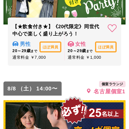
【★飲食付き★】《20代限定》同世代
中心で楽しく盛り上がろう！
男性
女性
ほぼ満員
ほぼ満員
20～29歳
20～29歳
まで
まで
通常料金 ￥7,000
通常料金 ￥1,000
個室ラウンジ
8/8 （土） 14:00〜
名古屋個室1