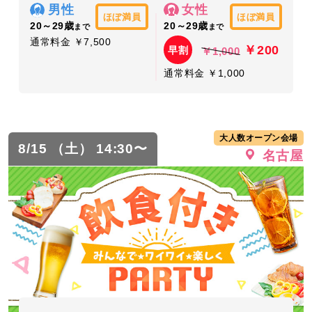
男性
女性
ほぼ満員
ほぼ満員
20～29歳
20～29歳
まで
まで
通常料金 ￥7,500
￥200
早割
￥1,000
通常料金 ￥1,000
大人数オープン会場
8/15 （土） 14:30〜
名古屋