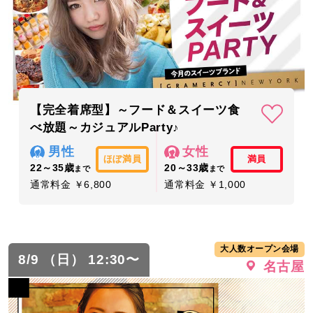
【完全着席型】～フード＆スイーツ食
べ放題～カジュアルParty♪
男性
女性
ほぼ満員
満員
22～35歳
20～33歳
まで
まで
通常料金 ￥6,800
通常料金 ￥1,000
大人数オープン会場
8/9 （日） 12:30〜
名古屋