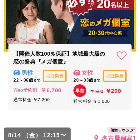
【開催人数100％保証】地域最大級の
恋の祭典『メガ個室』
男性
女性
ほぼ満員
ほぼ満員
22～36歳
20～33歳
まで
まで
￥6,700
￥200
Web予約割
早割
￥500
通常料金 ￥7,200
通常料金 ￥1,000
個室ラウンジ
8/14 （金） 12:15〜
名古屋個室1