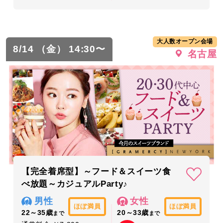
大人数オープン会場
8/14 （金） 14:30〜
名古屋
【完全着席型】～フード＆スイーツ食
べ放題～カジュアルParty♪
男性
女性
ほぼ満員
ほぼ満員
22～35歳
20～33歳
まで
まで