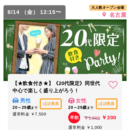
大人数オープン会場
8/14 （金） 12:15〜
名古屋
【★飲食付き★】《20代限定》同世代
中心で楽しく盛り上がろう！
男性
女性
ほぼ満員
ほぼ満員
20～29歳
20～29歳
まで
まで
通常料金 ￥7,500
￥200
早割
￥1,000
通常料金 ￥1,000