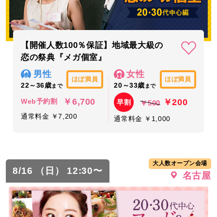
【開催人数100％保証】地域最大級の
恋の祭典『メガ個室』
男性
女性
ほぼ満員
ほぼ満員
22～36歳
20～33歳
まで
まで
￥6,700
￥200
Web予約割
早割
￥500
通常料金 ￥7,200
通常料金 ￥1,000
大人数オープン会場
8/16 （日） 12:30〜
名古屋