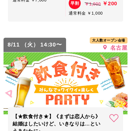
￥200
早割
￥1,000
通常料金 ￥1,000
大人数オープン会場
8/11 （火） 14:30〜
名古屋
【★飲食付き★】《まずは恋人から》
結婚はしたいけど、いきなりは…とい