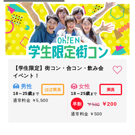
【学生限定】街コン・合コン・飲み会
イベント！
男性
女性
ほぼ満員
満員
18～25歳
18～25歳
まで
まで
通常料金 ￥5,500
￥200
早割
￥500
通常料金 ￥500