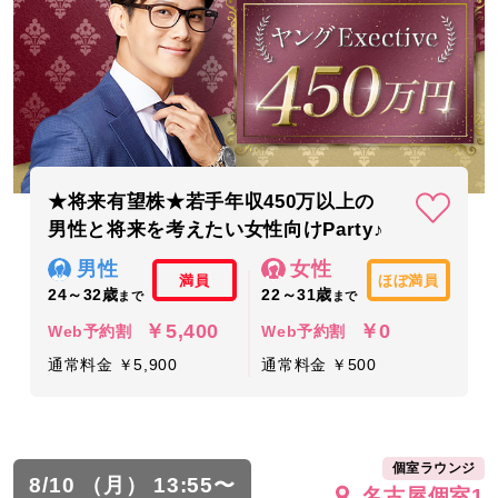
★将来有望株★若手年収450万以上の
男性と将来を考えたい女性向けParty♪
男性
女性
満員
ほぼ満員
24～32歳
22～31歳
まで
まで
￥5,400
￥0
Web予約割
Web予約割
通常料金 ￥5,900
通常料金 ￥500
個室ラウンジ
8/10 （月） 13:55〜
名古屋個室1