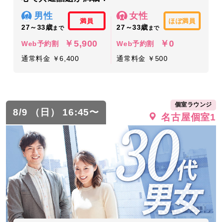
男性
女性
満員
ほぼ満員
27～33歳
27～33歳
まで
まで
￥5,900
￥0
Web予約割
Web予約割
通常料金 ￥6,400
通常料金 ￥500
個室ラウンジ
8/9 （日） 16:45〜
名古屋個室1