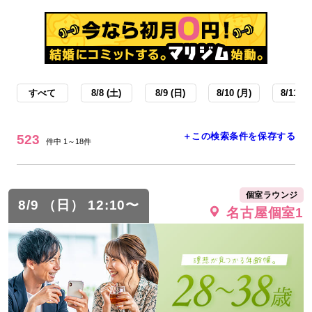
すべて
8/8 (土)
8/9 (日)
8/10 (月)
8/11 (火
＋この検索条件を保存する
523
件中 1～18件
個室ラウンジ
8/9 （日） 12:10〜
名古屋個室1