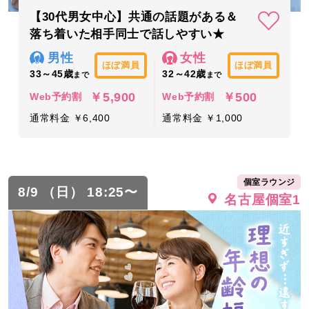
【30代男女中心】共通の話題がある＆
落ち着いた相手同士で話しやすい★
男性
女性
ほぼ満員
ほぼ満員
33～45歳
32～42歳
まで
まで
￥5,900
￥500
Web予約割
Web予約割
通常料金 ￥6,400
通常料金 ￥1,000
個室ラウンジ
8/9 （日） 18:25〜
名古屋個室1