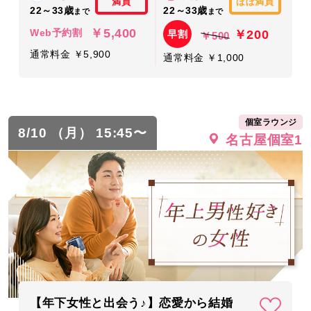
満員
ほぼ満員
22～33歳
22～33歳
まで
まで
￥5,400
￥200
Web予約割
早割
￥500
通常料金 ￥5,900
通常料金 ￥1,000
個室ラウンジ
8/10 （月） 15:45〜
名古屋個室1
【年下女性と出会う♪】恋愛から結婚