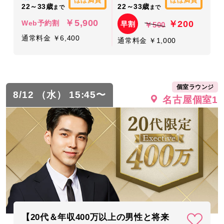
ほぼ満員
ほぼ満員
22～33歳
22～33歳
まで
まで
￥5,900
￥200
Web予約割
早割
￥500
通常料金 ￥6,400
通常料金 ￥1,000
個室ラウンジ
8/12 （水） 15:45〜
名古屋個室1
【20代＆年収400万以上の男性と将来