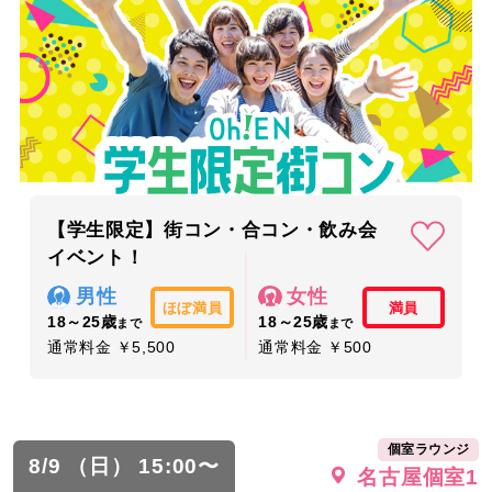
【学生限定】街コン・合コン・飲み会
イベント！
男性
女性
ほぼ満員
満員
18～25歳
18～25歳
まで
まで
通常料金 ￥5,500
通常料金 ￥500
個室ラウンジ
8/9 （日） 15:00〜
名古屋個室1