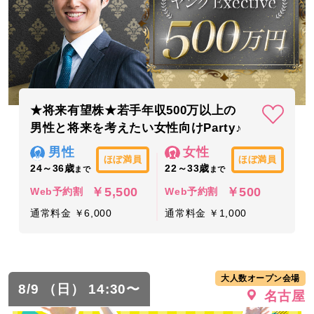
★将来有望株★若手年収500万以上の
男性と将来を考えたい女性向けParty♪
男性
女性
ほぼ満員
ほぼ満員
24～36歳
22～33歳
まで
まで
￥5,500
￥500
Web予約割
Web予約割
通常料金 ￥6,000
通常料金 ￥1,000
大人数オープン会場
8/9 （日） 14:30〜
名古屋