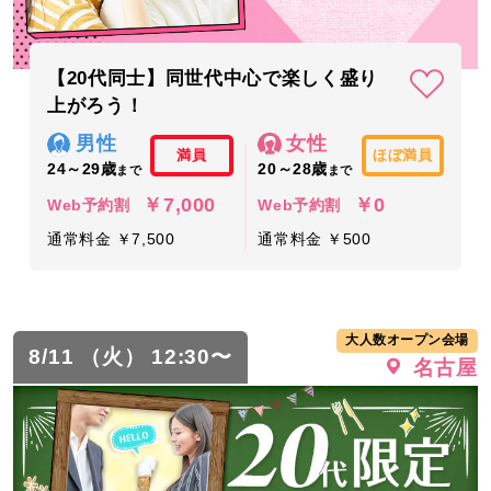
【20代同士】同世代中心で楽しく盛り
上がろう！
男性
女性
満員
ほぼ満員
24～29歳
20～28歳
まで
まで
￥7,000
￥0
Web予約割
Web予約割
通常料金 ￥7,500
通常料金 ￥500
大人数オープン会場
8/11 （火） 12:30〜
名古屋