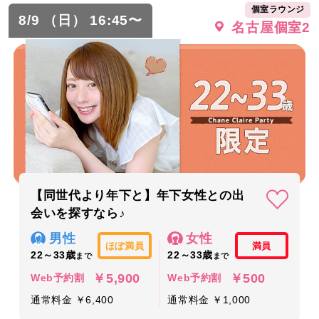
個室ラウンジ
8/9 （日） 16:45〜
名古屋個室2
【同世代より年下と】年下女性との出
会いを探すなら♪
男性
女性
ほぼ満員
満員
22～33歳
22～33歳
まで
まで
￥5,900
￥500
Web予約割
Web予約割
通常料金 ￥6,400
通常料金 ￥1,000