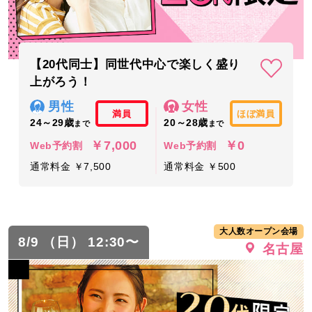
【20代同士】同世代中心で楽しく盛り
上がろう！
男性
女性
満員
ほぼ満員
24～29歳
20～28歳
まで
まで
￥7,000
￥0
Web予約割
Web予約割
通常料金 ￥7,500
通常料金 ￥500
大人数オープン会場
8/9 （日） 12:30〜
名古屋