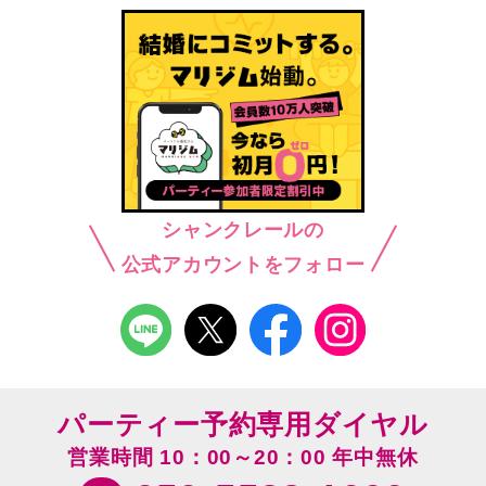
シャンクレールの
公式アカウントをフォロー
パーティー予約専用ダイヤル
営業時間 10：00～20：00 年中無休