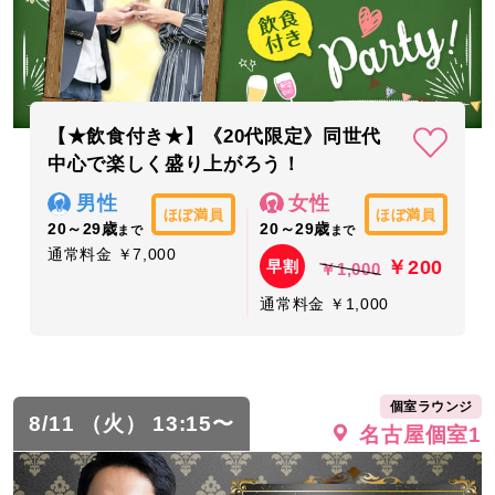
【★飲食付き★】《20代限定》同世代
中心で楽しく盛り上がろう！
男性
女性
ほぼ満員
ほぼ満員
20～29歳
20～29歳
まで
まで
通常料金 ￥7,000
￥200
早割
￥1,000
通常料金 ￥1,000
個室ラウンジ
8/11 （火） 13:15〜
名古屋個室1