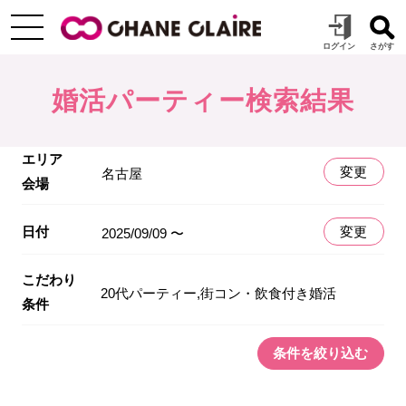
婚活パーティー検索結果
エリア
変更
名古屋
会場
日付
変更
2025/09/09 〜
こだわり
20代パーティー,街コン・飲食付き婚活
条件
条件を絞り込む