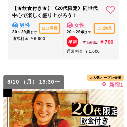
【★飲食付き★】《20代限定》同世代
中心で楽しく盛り上がろう！
男性
女性
ほぼ満員
ほぼ満員
20～29歳
20～29歳
まで
まで
通常料金 ￥6,900
￥700
早割
￥1,000
通常料金 ￥1,000
大人数オープン会場
8/10 （月） 19:30〜
新宿1