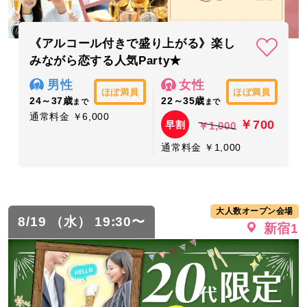
《アルコール付きで盛り上がる》楽し
みながら恋する人気Party★
男性
女性
ほぼ満員
ほぼ満員
24～37歳
22～35歳
まで
まで
通常料金 ￥6,000
￥700
早割
￥1,000
通常料金 ￥1,000
大人数オープン会場
8/19 （水） 19:30〜
新宿1