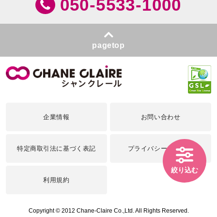
050-5533-1000
pagetop
企業情報
お問い合わせ
特定商取引法に基づく表記
プライバシーポリシー
絞り込む
利用規約
Copyright © 2012 Chane-Claire Co.,Ltd. All Rights Reserved.