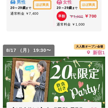
男性
女性
ほぼ満員
ほぼ満員
20～29歳
20～29歳
まで
まで
通常料金 ￥7,400
￥700
早割
￥1,000
通常料金 ￥1,000
大人数オープン会場
8/17 （月） 19:30〜
新宿1