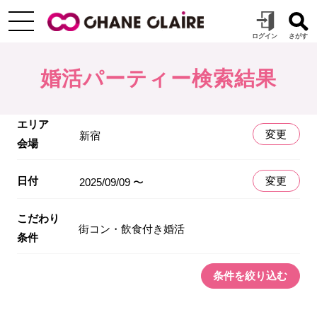
婚活パーティー検索結果
エリア
変更
新宿
会場
日付
変更
2025/09/09 〜
こだわり
街コン・飲食付き婚活
条件
条件を絞り込む