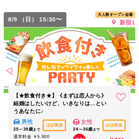
大人数オープン会場
8/9 （日） 15:30〜
新宿1
【★飲食付き★】《まずは恋人から》
結婚はしたいけど、いきなりは…とい
うあなたに♪
男性
女性
ほぼ満員
ほぼ満員
25～39歳
24～36歳
まで
まで
通常料金 ￥5,900