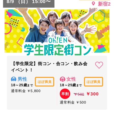
8/9 （日） 15:00〜
新宿2
【学生限定】街コン・合コン・飲み会
イベント！
男性
女性
ほぼ満員
ほぼ満員
18～25歳
18～25歳
まで
まで
通常料金 ￥5,800
￥300
早割
￥500
通常料金 ￥500