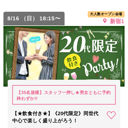
大人数オープン会場
8/16 （日） 18:15〜
新宿1
【35名規模】スタッフ一押し★男女ともに予約
枠わずか!!
【★飲食付き★】《20代限定》同世代
中心で楽しく盛り上がろう！