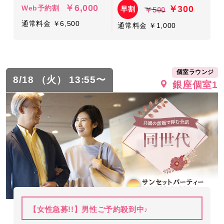
￥6,000
￥300
Web予約割
早割
￥500
通常料金 ￥6,500
通常料金 ￥1,000
個室ラウンジ
8/18 （火） 13:55〜
銀座個室1
【女性急募!!】男性ご予約殺到中♪