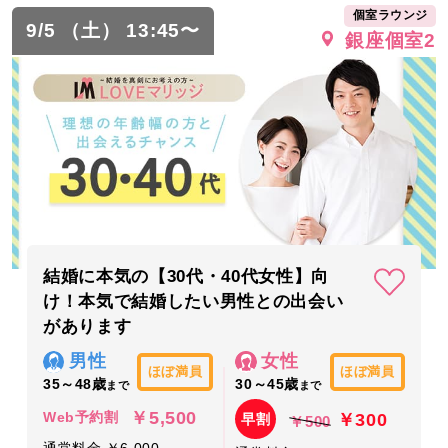
個室ラウンジ
9/5 （土） 13:45〜
銀座個室2
結婚に本気の【30代・40代女性】向
け！本気で結婚したい男性との出会い
があります
男性
女性
ほぼ満員
ほぼ満員
35～48歳
30～45歳
まで
まで
￥5,500
￥300
Web予約割
早割
￥500
通常料金 ￥6,000