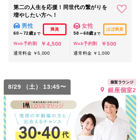
第二の人生を応援！同世代の繋がりを
増やしたい方へ！
男性
女性
満員
ほぼ満員
60～72歳
58～68歳
まで
まで
￥4,500
￥500
Web予約割
Web予約割
通常料金 ￥5,000
通常料金 ￥1,000
個室ラウンジ
8/29 （土） 13:45〜
銀座個室2