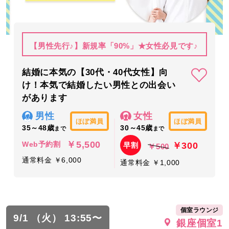
【男性先行♪】新規率「90%」★女性必見です♪
結婚に本気の【30代・40代女性】向
け！本気で結婚したい男性との出会い
があります
男性
女性
ほぼ満員
ほぼ満員
35～48歳
30～45歳
まで
まで
￥5,500
￥300
Web予約割
早割
￥500
通常料金 ￥6,000
通常料金 ￥1,000
個室ラウンジ
9/1 （火） 13:55〜
銀座個室1