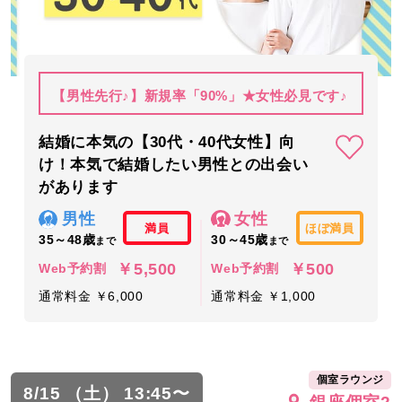
【男性先行♪】新規率「90%」★女性必見です♪
結婚に本気の【30代・40代女性】向
け！本気で結婚したい男性との出会い
があります
男性
女性
満員
ほぼ満員
35～48歳
30～45歳
まで
まで
￥5,500
￥500
Web予約割
Web予約割
通常料金 ￥6,000
通常料金 ￥1,000
個室ラウンジ
8/15 （土） 13:45〜