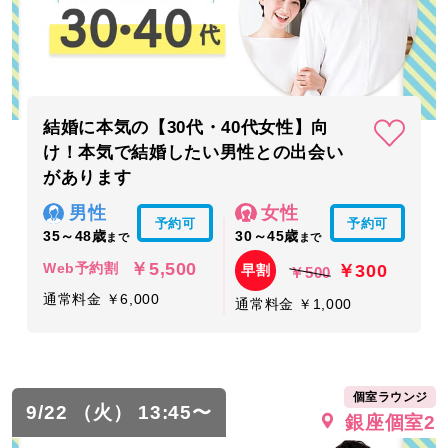
結婚に本気の【30代・40代女性】向
け！本気で結婚したい男性との出会い
があります
男性
女性
予約可
予約可
35～48歳
30～45歳
まで
まで
￥5,500
￥300
Web予約割
早割
￥500
通常料金 ￥6,000
通常料金 ￥1,000
個室ラウンジ
9/22 （火） 13:45〜
銀座個室2