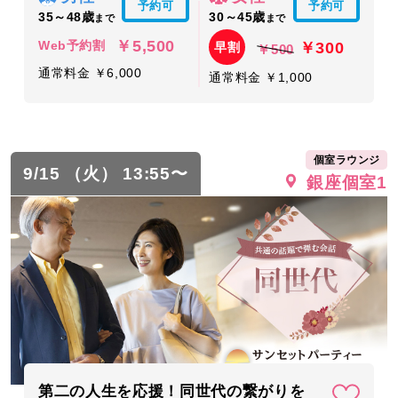
予約可
予約可
35～48歳
30～45歳
まで
まで
￥5,500
￥300
Web予約割
早割
￥500
通常料金 ￥6,000
通常料金 ￥1,000
個室ラウンジ
9/15 （火） 13:55〜
銀座個室1
第二の人生を応援！同世代の繋がりを