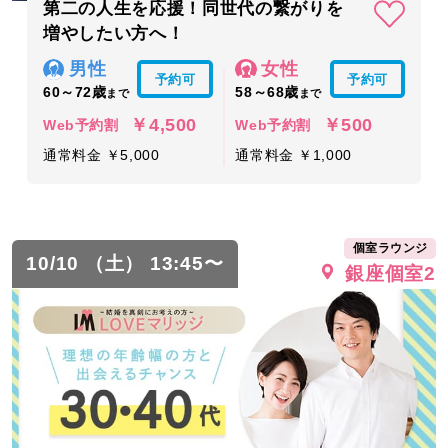
第二の人生を応援！同世代の繋がりを
増やしたい方へ！
男性
女性
予約可
予約可
60～72歳
58～68歳
まで
まで
￥4,500
￥500
Web予約割
Web予約割
通常料金 ￥5,000
通常料金 ￥1,000
個室ラウンジ
10/10 （土） 13:45〜
銀座個室2