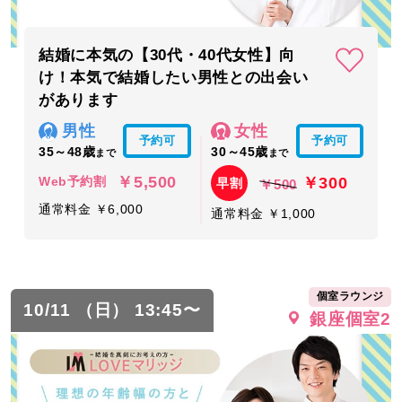
結婚に本気の【30代・40代女性】向
け！本気で結婚したい男性との出会い
があります
男性
女性
予約可
予約可
35～48歳
30～45歳
まで
まで
￥5,500
￥300
Web予約割
早割
￥500
通常料金 ￥6,000
通常料金 ￥1,000
個室ラウンジ
10/11 （日） 13:45〜
銀座個室2