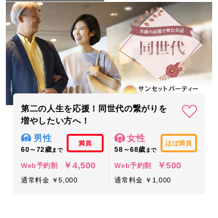
第二の人生を応援！同世代の繋がりを
増やしたい方へ！
男性
女性
満員
ほぼ満員
60～72歳
58～68歳
まで
まで
￥4,500
￥500
Web予約割
Web予約割
通常料金 ￥5,000
通常料金 ￥1,000