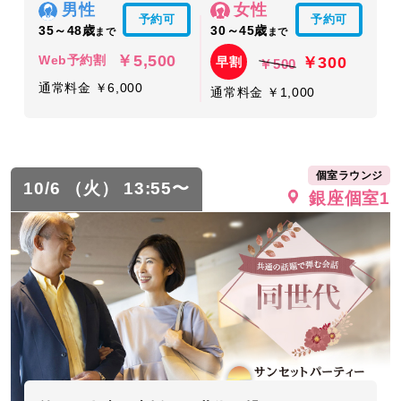
男性
女性
予約可
予約可
35～48歳
30～45歳
まで
まで
￥5,500
￥300
Web予約割
早割
￥500
通常料金 ￥6,000
通常料金 ￥1,000
個室ラウンジ
10/6 （火） 13:55〜
銀座個室1