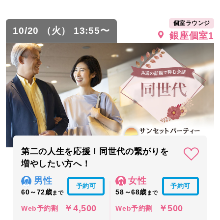
個室ラウンジ
10/20 （火） 13:55〜
銀座個室1
第二の人生を応援！同世代の繋がりを
増やしたい方へ！
男性
女性
予約可
予約可
60～72歳
58～68歳
まで
まで
￥4,500
￥500
Web予約割
Web予約割