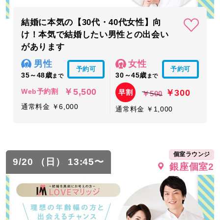
結婚に本気の【30代・40代女性】向
け！本気で結婚したい男性との出会い
があります
男性
女性
予約可
予約可
35～48歳
30～45歳
まで
まで
￥5,500
￥300
Web予約割
早割
￥500
通常料金 ￥6,000
通常料金 ￥1,000
個室ラウンジ
9/20 （日） 13:45〜
銀座個室2