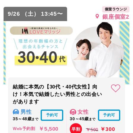
個室ラウンジ
9/26 （土） 13:45〜
銀座個室2
結婚に本気の【30代・40代女性】向
け！本気で結婚したい男性との出会い
があります
男性
女性
予約可
予約可
35～48歳
30～45歳
まで
まで
￥5,500
￥300
Web予約割
早割
￥500