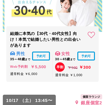
結婚に本気の【30代・40代女性】向
け！本気で結婚したい男性との出会い
があります
男性
女性
予約可
予約可
35～48歳
30～45歳
まで
まで
￥5,500
￥300
Web予約割
早割
￥500
通常料金 ￥6,000
通常料金 ￥1,000
個室ラウンジ
10/17 （土） 13:45〜
銀座個室2