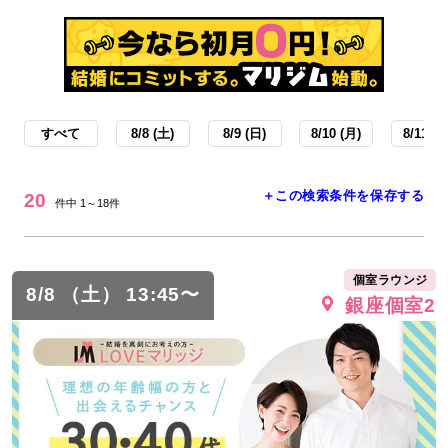
すべて
8/8 (土)
8/9 (日)
8/10 (月)
8/11 (火
＋この検索条件を保存する
20
件中 1～18件
個室ラウンジ
8/8 （土） 13:45〜
銀座個室2