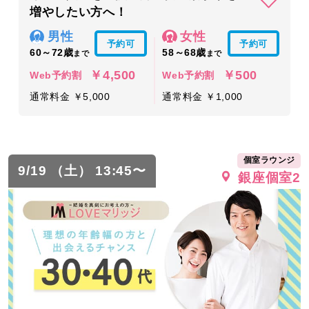
増やしたい方へ！
男性
女性
予約可
予約可
60～72歳
58～68歳
まで
まで
￥4,500
￥500
Web予約割
Web予約割
通常料金 ￥5,000
通常料金 ￥1,000
個室ラウンジ
9/19 （土） 13:45〜
銀座個室2