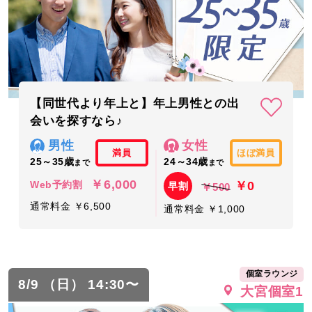
【同世代より年上と】年上男性との出
会いを探すなら♪
男性
女性
満員
ほぼ満員
25～35歳
24～34歳
まで
まで
￥6,000
￥0
Web予約割
早割
￥500
通常料金 ￥6,500
通常料金 ￥1,000
個室ラウンジ
8/9 （日） 14:30〜
大宮個室1