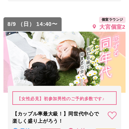
個室ラウンジ
8/9 （日） 14:40〜
大宮個室2
【女性必見】初参加男性のご予約多数です♪
【カップル率最大級！】同世代中心で
楽しく盛り上がろう！