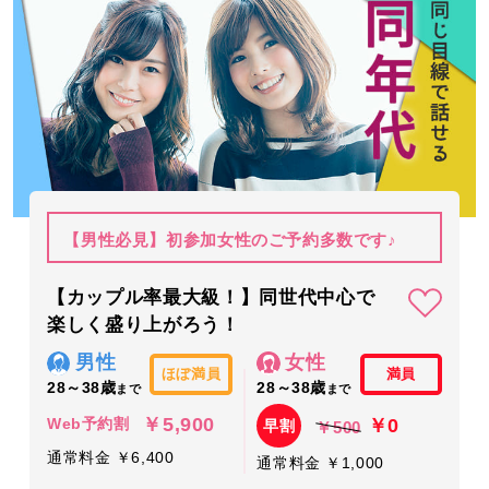
【男性必見】初参加女性のご予約多数です♪
【カップル率最大級！】同世代中心で
楽しく盛り上がろう！
男性
女性
ほぼ満員
満員
28～38歳
28～38歳
まで
まで
￥5,900
￥0
Web予約割
早割
￥500
通常料金 ￥6,400
通常料金 ￥1,000