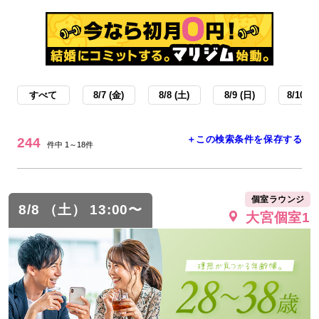
すべて
8/7 (金)
8/8 (土)
8/9 (日)
8/10 (月
＋この検索条件を保存する
244
件中 1～18件
個室ラウンジ
8/8 （土） 13:00〜
大宮個室1