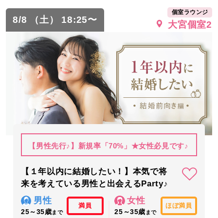
個室ラウンジ
8/8 （土） 18:25〜
大宮個室2
【男性先行♪】新規率「70%」★女性必見です♪
【１年以内に結婚したい！】本気で将
来を考えている男性と出会えるParty♪
男性
女性
満員
ほぼ満員
25～35歳
25～35歳
まで
まで