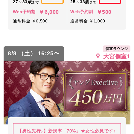
27～33歳
25～33歳
まで
まで
￥6,000
￥500
Web予約割
Web予約割
通常料金 ￥6,500
通常料金 ￥1,000
個室ラウンジ
8/8 （土） 16:25〜
大宮個室1
【男性先行♪】新規率「70%」★女性必見です♪