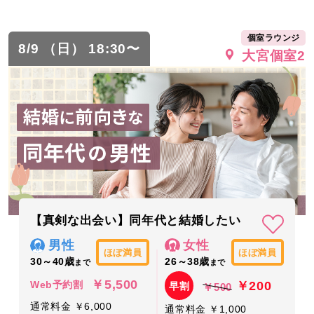
個室ラウンジ
8/9 （日） 18:30〜
大宮個室2
【真剣な出会い】同年代と結婚したい
男性
女性
ほぼ満員
ほぼ満員
30～40歳
26～38歳
まで
まで
￥5,500
￥200
Web予約割
早割
￥500
通常料金 ￥6,000
通常料金 ￥1,000