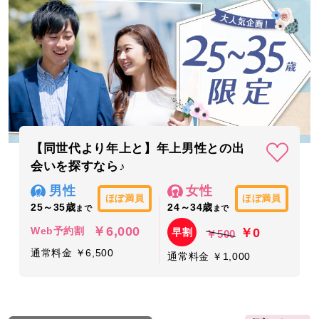
【同世代より年上と】年上男性との出
会いを探すなら♪
男性
女性
ほぼ満員
ほぼ満員
25～35歳
24～34歳
まで
まで
￥6,000
￥0
Web予約割
早割
￥500
通常料金 ￥6,500
通常料金 ￥1,000