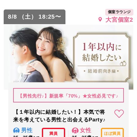
個室ラウンジ
8/8 （土） 18:25〜
大宮個室2
【男性先行♪】新規率「70%」★女性必見です♪
【１年以内に結婚したい！】本気で将
来を考えている男性と出会えるParty♪
男性
女性
満員
ほぼ満員