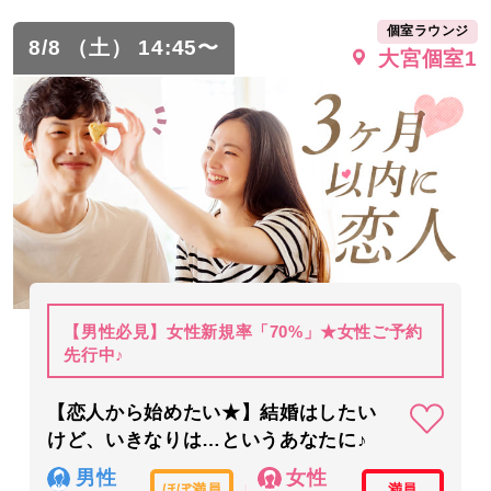
個室ラウンジ
8/8 （土） 14:45〜
大宮個室1
【男性必見】女性新規率「70%」★女性ご予約
先行中♪
【恋人から始めたい★】結婚はしたい
けど、いきなりは…というあなたに♪
男性
女性
ほぼ満員
満員