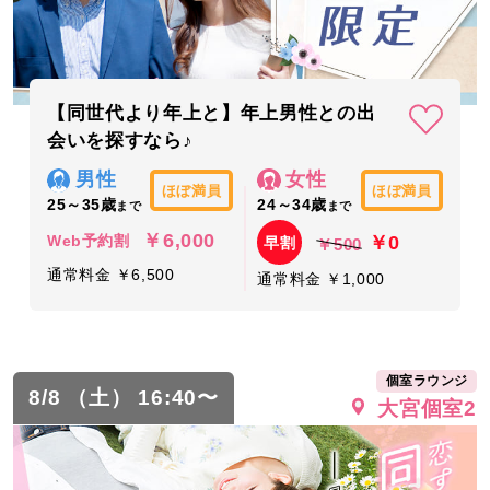
【同世代より年上と】年上男性との出
会いを探すなら♪
男性
女性
ほぼ満員
ほぼ満員
25～35歳
24～34歳
まで
まで
￥6,000
￥0
Web予約割
早割
￥500
通常料金 ￥6,500
通常料金 ￥1,000
個室ラウンジ
8/8 （土） 16:40〜
大宮個室2