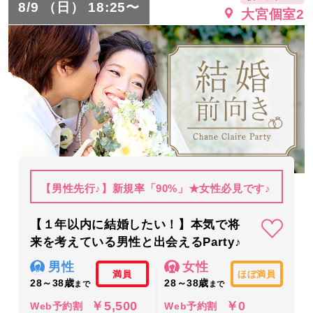
8/9 （日） 18:25〜
大宮個室2
【男性先行♪】新規率「90%」★女性必見です♪
【１年以内に結婚したい！】本気で将
来を考えている男性と出会えるParty♪
男性
女性
満員
ほぼ満員
28～38歳
28～38歳
まで
まで
￥5,500
￥0
Web予約割
Web予約割