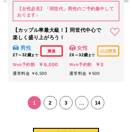
【女性必見】「同世代」男性のご予約集中して
おります♪
【カップル率最大級！】同世代中心で
楽しく盛り上がろう！
男性
女性
満員
ほぼ満員
27～32歳
26～32歳
まで
まで
￥6,000
￥0
Web予約割
Web予約割
通常料金 ￥6,500
通常料金 ￥500
1
2
3
...
14