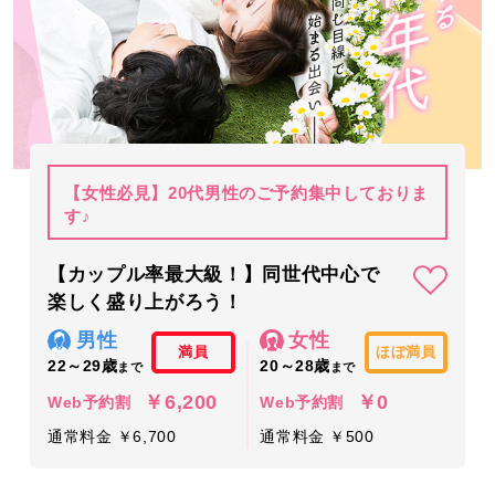
【女性必見】20代男性のご予約集中しておりま
す♪
【カップル率最大級！】同世代中心で
楽しく盛り上がろう！
男性
女性
満員
ほぼ満員
22～29歳
20～28歳
まで
まで
￥6,200
￥0
Web予約割
Web予約割
通常料金 ￥6,700
通常料金 ￥500