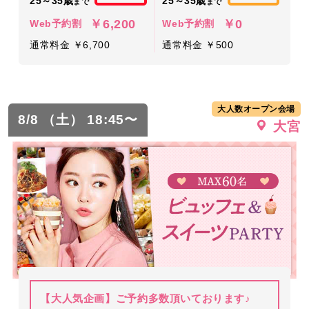
25～35歳
25～35歳
まで
まで
￥6,200
￥0
Web予約割
Web予約割
通常料金 ￥6,700
通常料金 ￥500
大人数オープン会場
8/8 （土） 18:45〜
大宮
【大人気企画】ご予約多数頂いております♪