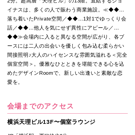
2分。超高層「天理ビル」の13階。直結するジョ
イナスは、多くの人で賑わう商業施設。≪◆◆…
落ち着いたPrivate空間／◆◆…1対1でゆっくり会
話／◆◆…他人を気にせず異性にアピール／…
◆◆≫会場内に入ると異なる空間が広がり、各ブ
ースには二人の出会いを優しく包み込む柔らかい
間接照明♪大人のハイセンスな雰囲気溢れる＜完全
個室空間＞。優雅なひとときを堪能できる心を込
めたデザインRoomで、新しい出逢いと素敵な恋
愛を。
会場までのアクセス
横浜天理ビル13F〜個室ラウンジ