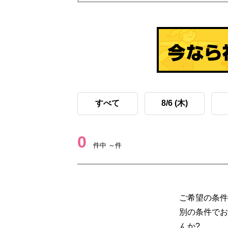
すべて
8/6 (木)
0
件中 ～件
ご希望の条件
別の条件でお
んか?