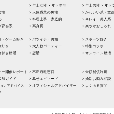
年上女性 × 年下男性
年上男性 × 年下
女性
人気職業の男性
かわいい系・童
心
料理上手・家庭的
キレイ・美人系
体育会系
高身長
爽やかおしゃれ
画・ゲーム好き
バツイチ・再婚
スポーツ好き
物好き
大人数パーティー
特別コラボ
食付き婚活
恋活
オンライン婚活
ィー開催レポート
不正通報窓口
全額補償制度
参加ガイド
幸せエピソード
婚活お悩み相談
オフィシャルアドバイザー
よくある質問
ョンアドバイス
ド