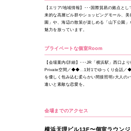
【エリア/地域情報】･･･国際貿易の拠点と
来的な高層ビル群やショッピングモール、美術
園」や、海辺の散策が楽しめる「山下公園」
魅力を放っています。
プライベートな個室Room
【会場案内/詳細】･･･JR「横浜駅」西口
Private空間／◆◆…1対1でゆっくり
を優しく包み込む柔らかい間接照明♪大人の
逢いと素敵な恋愛を。
会場までのアクセス
横浜天理ビル13F〜個室ラウンジ