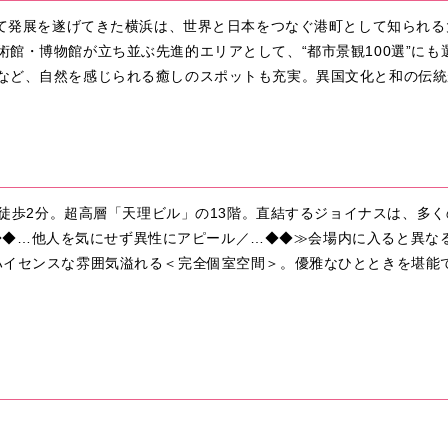
して発展を遂げてきた横浜は、世界と日本をつなぐ港町として知られる
館・博物館が立ち並ぶ先進的エリアとして、“都市景観100選”に
など、自然を感じられる癒しのスポットも充実。異国文化と和の伝統
より徒歩2分。超高層「天理ビル」の13階。直結するジョイナスは、多
会話／◆◆…他人を気にせず異性にアピール／…◆◆≫会場内に入ると異
ハイセンスな雰囲気溢れる＜完全個室空間＞。優雅なひとときを堪能で