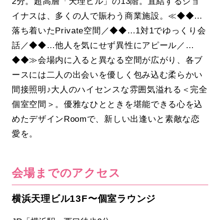
2分。超高層「天理ビル」の13階。直結するジョ
イナスは、多くの人で賑わう商業施設。≪◆◆…
落ち着いたPrivate空間／◆◆…1対1でゆっくり会
話／◆◆…他人を気にせず異性にアピール／…
◆◆≫会場内に入ると異なる空間が広がり、各ブ
ースには二人の出会いを優しく包み込む柔らかい
間接照明♪大人のハイセンスな雰囲気溢れる＜完全
個室空間＞。優雅なひとときを堪能できる心を込
めたデザインRoomで、新しい出逢いと素敵な恋
愛を。
会場までのアクセス
横浜天理ビル13F〜個室ラウンジ