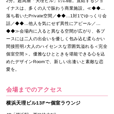
2分。超高層「天理ビル」の13階。直結するジョ
イナスは、多くの人で賑わう商業施設。≪◆◆…
落ち着いたPrivate空間／◆◆…1対1でゆっくり会
話／◆◆…他人を気にせず異性にアピール／…
◆◆≫会場内に入ると異なる空間が広がり、各ブ
ースには二人の出会いを優しく包み込む柔らかい
間接照明♪大人のハイセンスな雰囲気溢れる＜完全
個室空間＞。優雅なひとときを堪能できる心を込
めたデザインRoomで、新しい出逢いと素敵な恋
愛を。
会場までのアクセス
横浜天理ビル13F〜個室ラウンジ