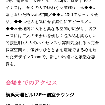
2分。超高層「天理ビル」の13階。直結するジョ
イナスは、多くの人で賑わう商業施設。≪◆◆…
落ち着いたPrivate空間／◆◆…1対1でゆっくり会
話／◆◆…他人を気にせず異性にアピール／…
◆◆≫会場内に入ると異なる空間が広がり、各ブ
ースには二人の出会いを優しく包み込む柔らかい
間接照明♪大人のハイセンスな雰囲気溢れる＜完全
個室空間＞。優雅なひとときを堪能できる心を込
めたデザインRoomで、新しい出逢いと素敵な恋
愛を。
会場までのアクセス
横浜天理ビル13F〜個室ラウンジ