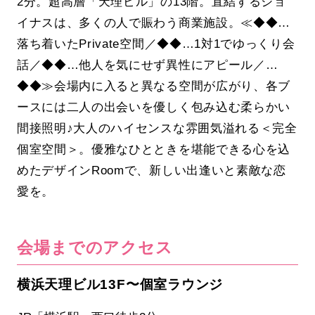
2分。超高層「天理ビル」の13階。直結するジョ
イナスは、多くの人で賑わう商業施設。≪◆◆…
落ち着いたPrivate空間／◆◆…1対1でゆっくり会
話／◆◆…他人を気にせず異性にアピール／…
◆◆≫会場内に入ると異なる空間が広がり、各ブ
ースには二人の出会いを優しく包み込む柔らかい
間接照明♪大人のハイセンスな雰囲気溢れる＜完全
個室空間＞。優雅なひとときを堪能できる心を込
めたデザインRoomで、新しい出逢いと素敵な恋
愛を。
会場までのアクセス
横浜天理ビル13F〜個室ラウンジ