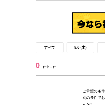
すべて
8/6 (木)
0
件中 ～件
ご希望の条件
別の条件でお
んか?