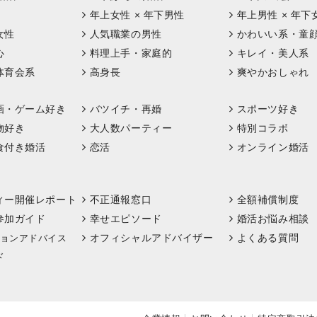
年上女性 × 年下男性
年上男性 × 年下
女性
人気職業の男性
かわいい系・童
心
料理上手・家庭的
キレイ・美人系
体育会系
高身長
爽やかおしゃれ
画・ゲーム好き
バツイチ・再婚
スポーツ好き
物好き
大人数パーティー
特別コラボ
食付き婚活
恋活
オンライン婚活
ィー開催レポート
不正通報窓口
全額補償制度
参加ガイド
幸せエピソード
婚活お悩み相談
オフィシャルアドバイザー
よくある質問
ョンアドバイス
ド