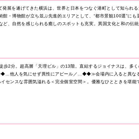
して発展を遂げてきた横浜は、世界と日本をつなぐ港町として知られる
館・博物館が立ち並ぶ先進的エリアとして、“都市景観100選”に
など、自然を感じられる癒しのスポットも充実。異国文化と和の伝統
より徒歩2分。超高層「天理ビル」の13階。直結するジョイナスは、多
会話／◆◆…他人を気にせず異性にアピール／…◆◆≫会場内に入ると異
ハイセンスな雰囲気溢れる＜完全個室空間＞。優雅なひとときを堪能で