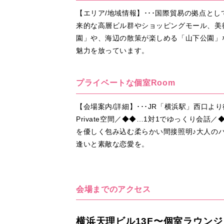
【エリア/地域情報】･･･国際貿易の拠点と
来的な高層ビル群やショッピングモール、美術
園」や、海辺の散策が楽しめる「山下公園」
魅力を放っています。
プライベートな個室Room
【会場案内/詳細】･･･JR「横浜駅」西口
Private空間／◆◆…1対1でゆっくり
を優しく包み込む柔らかい間接照明♪大人の
逢いと素敵な恋愛を。
会場までのアクセス
横浜天理ビル13F〜個室ラウンジ