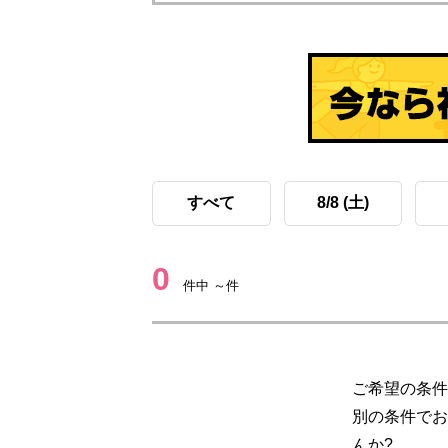
すべて
8/8 (土)
0
件中 ～件
ご希望の条件
別の条件でお
んか?