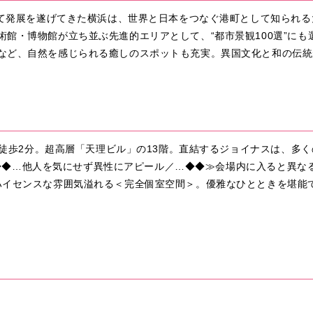
して発展を遂げてきた横浜は、世界と日本をつなぐ港町として知られる
館・博物館が立ち並ぶ先進的エリアとして、“都市景観100選”に
など、自然を感じられる癒しのスポットも充実。異国文化と和の伝統
より徒歩2分。超高層「天理ビル」の13階。直結するジョイナスは、多
会話／◆◆…他人を気にせず異性にアピール／…◆◆≫会場内に入ると異
ハイセンスな雰囲気溢れる＜完全個室空間＞。優雅なひとときを堪能で