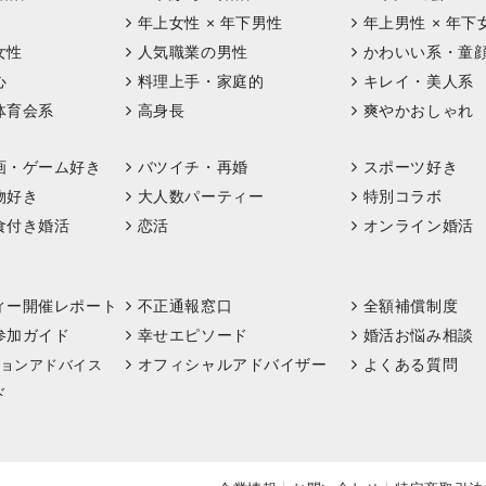
年上女性 × 年下男性
年上男性 × 年下
女性
人気職業の男性
かわいい系・童
心
料理上手・家庭的
キレイ・美人系
体育会系
高身長
爽やかおしゃれ
画・ゲーム好き
バツイチ・再婚
スポーツ好き
物好き
大人数パーティー
特別コラボ
食付き婚活
恋活
オンライン婚活
ィー開催レポート
不正通報窓口
全額補償制度
参加ガイド
幸せエピソード
婚活お悩み相談
オフィシャルアドバイザー
よくある質問
ョンアドバイス
ド