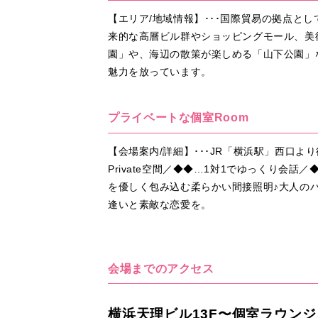
【エリア/地域情報】･･･国際貿易の拠点と
来的な高層ビル群やショッピングモール、美術
園」や、海辺の散策が楽しめる「山下公園」
魅力を放っています。
プライベートな個室Room
【会場案内/詳細】･･･JR「横浜駅」西口
Private空間／◆◆…1対1でゆっくり
を優しく包み込む柔らかい間接照明♪大人の
逢いと素敵な恋愛を。
会場までのアクセス
横浜天理ビル13F〜個室ラウンジ