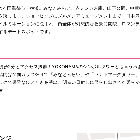
を集める国際都市・横浜。みなとみらい、赤レンガ倉庫、山下公園、中
を誇ります。ショッピングにグルメ、アミューズメントまで一日中満
イルミネーションに包まれ、街全体が幻想的な夜景に変貌。ロマンテ
するデートスポットです。
より徒歩2分とアクセス抜群！YOKOHAMAのシンボルタワーとも言う
場内は全面ガラス張りで「みなとみらい」や「ランドマークタワー」
ックで優雅なひとときを演出。明るい日射しに照らし出された柔らか
★
ンジ