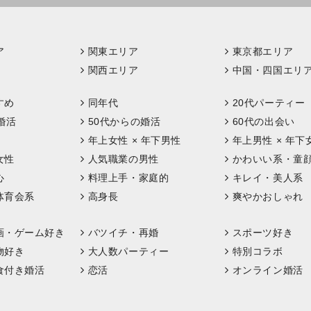
ア
関東エリア
東京都エリア
関西エリア
中国・四国エリ
すめ
同年代
20代パーティー
婚活
50代からの婚活
60代の出会い
年上女性 × 年下男性
年上男性 × 年下
女性
人気職業の男性
かわいい系・童
心
料理上手・家庭的
キレイ・美人系
体育会系
高身長
爽やかおしゃれ
画・ゲーム好き
バツイチ・再婚
スポーツ好き
物好き
大人数パーティー
特別コラボ
食付き婚活
恋活
オンライン婚活