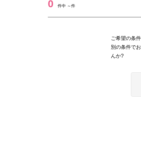
0
件中 ～件
ご希望の条件
別の条件でお
んか?