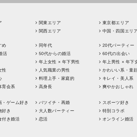
ア
関東エリア
東京都エリア
関西エリア
中国・四国エリ
すめ
同年代
20代パーティー
婚活
50代からの婚活
60代の出会い
年上女性 × 年下男性
年上男性 × 年下
女性
人気職業の男性
かわいい系・童
心
料理上手・家庭的
キレイ・美人系
体育会系
高身長
爽やかおしゃれ
画・ゲーム好き
バツイチ・再婚
スポーツ好き
物好き
大人数パーティー
特別コラボ
食付き婚活
恋活
オンライン婚活