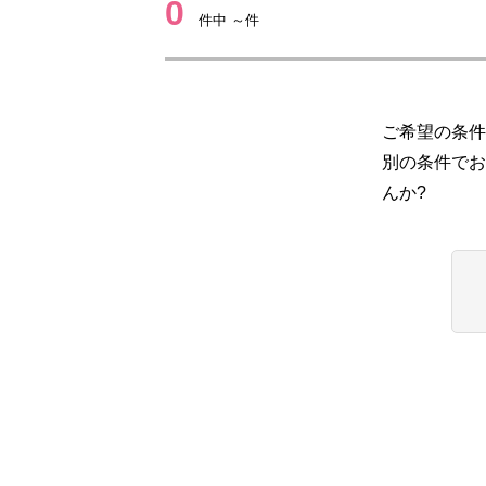
0
件中 ～件
ご希望の条件
別の条件でお
んか?