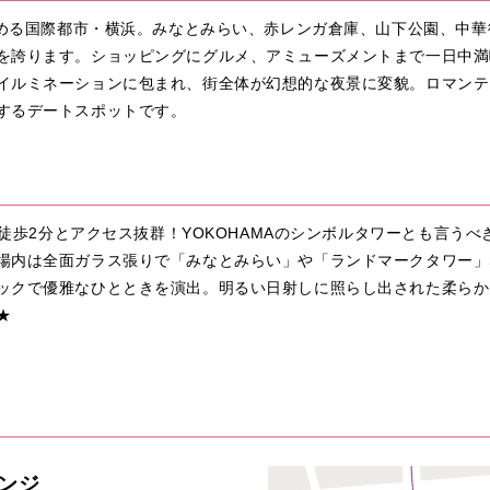
を集める国際都市・横浜。みなとみらい、赤レンガ倉庫、山下公園、中
を誇ります。ショッピングにグルメ、アミューズメントまで一日中満
イルミネーションに包まれ、街全体が幻想的な夜景に変貌。ロマンテ
するデートスポットです。
より徒歩2分とアクセス抜群！YOKOHAMAのシンボルタワーとも言う
場内は全面ガラス張りで「みなとみらい」や「ランドマークタワー」
ックで優雅なひとときを演出。明るい日射しに照らし出された柔らか
★
ンジ