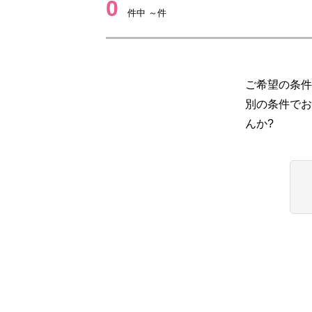
0
件中 ～件
ご希望の条件
別の条件でお
んか?