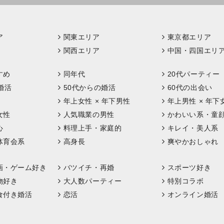
ア
関東エリア
東京都エリア
関西エリア
中国・四国エリ
すめ
同年代
20代パーティー
婚活
50代からの婚活
60代の出会い
年上女性 × 年下男性
年上男性 × 年下
女性
人気職業の男性
かわいい系・童
心
料理上手・家庭的
キレイ・美人系
体育会系
高身長
爽やかおしゃれ
画・ゲーム好き
バツイチ・再婚
スポーツ好き
物好き
大人数パーティー
特別コラボ
食付き婚活
恋活
オンライン婚活