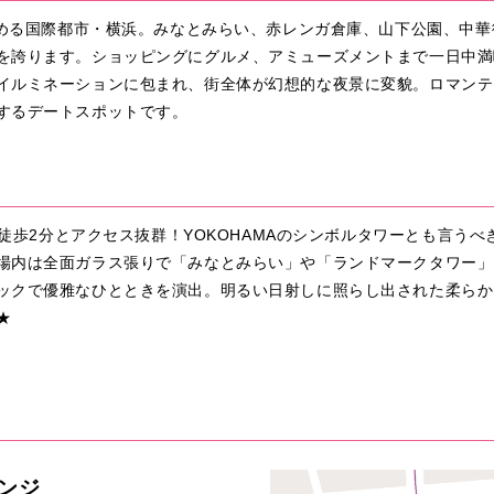
を集める国際都市・横浜。みなとみらい、赤レンガ倉庫、山下公園、中
を誇ります。ショッピングにグルメ、アミューズメントまで一日中満
イルミネーションに包まれ、街全体が幻想的な夜景に変貌。ロマンテ
するデートスポットです。
より徒歩2分とアクセス抜群！YOKOHAMAのシンボルタワーとも言う
場内は全面ガラス張りで「みなとみらい」や「ランドマークタワー」
ックで優雅なひとときを演出。明るい日射しに照らし出された柔らか
★
ンジ