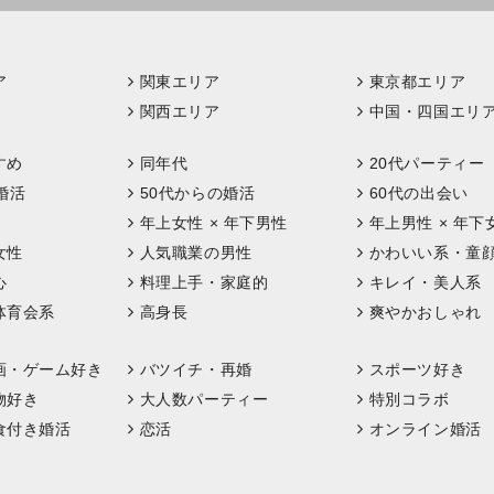
ア
関東エリア
東京都エリア
関西エリア
中国・四国エリ
すめ
同年代
20代パーティー
婚活
50代からの婚活
60代の出会い
年上女性 × 年下男性
年上男性 × 年下
女性
人気職業の男性
かわいい系・童
心
料理上手・家庭的
キレイ・美人系
体育会系
高身長
爽やかおしゃれ
画・ゲーム好き
バツイチ・再婚
スポーツ好き
物好き
大人数パーティー
特別コラボ
食付き婚活
恋活
オンライン婚活