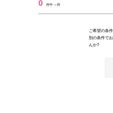
0
件中 ～件
ご希望の条件
別の条件でお
んか?