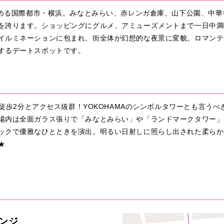
を集める国際都市・横浜。みなとみらい、赤レンガ倉庫、山下公園、中
を誇ります。ショッピングにグルメ、アミューズメントまで一日中満
イルミネーションに包まれ、街全体が幻想的な夜景に変貌。ロマンテ
するデートスポットです。
より徒歩2分とアクセス抜群！YOKOHAMAのシンボルタワーとも言う
場内は全面ガラス張りで「みなとみらい」や「ランドマークタワー」
ックで優雅なひとときを演出。明るい日射しに照らし出された柔らか
★
ンジ