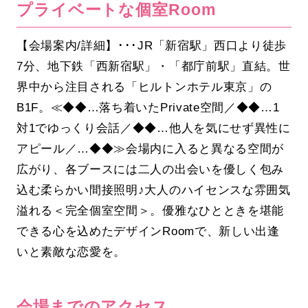
プライベートな個室Room
【会場案内/詳細】･･･JR「新宿駅」西口より徒歩
7分、地下鉄「西新宿駅」・「都庁前駅」直結。世
界中から注目される「ヒルトンホテル東京」の
B1F。≪◆◆…落ち着いたPrivate空間／◆◆…1
対1でゆっくり会話／◆◆…他人を気にせず異性に
アピール／…◆◆≫会場内に入ると異なる空間が
広がり、各ブースには二人の出会いを優しく包み
込む柔らかい間接照明♪大人のハイセンスな雰囲気
溢れる＜完全個室空間＞。優雅なひとときを堪能
できる心を込めたデザインRoomで、新しい出逢
いと素敵な恋愛を。
会場までのアクセス