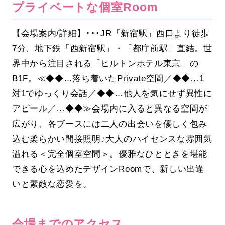
プライベートな個室Room
【会場案内/詳細】･･･JR「新宿駅」西口より徒歩
7分、地下鉄「西新宿駅」・「都庁前駅」直結。世
界中から注目される「ヒルトンホテル東京」の
B1F。≪◆◆…落ち着いたPrivate空間／◆◆…1
対1でゆっくり会話／◆◆…他人を気にせず異性に
アピール／…◆◆≫会場内に入ると異なる空間が
広がり、各ブースには二人の出会いを優しく包み
込む柔らかい間接照明♪大人のハイセンスな雰囲気
溢れる＜完全個室空間＞。優雅なひとときを堪能
できる心を込めたデザインRoomで、新しい出逢
いと素敵な恋愛を。
会場までのアクセス