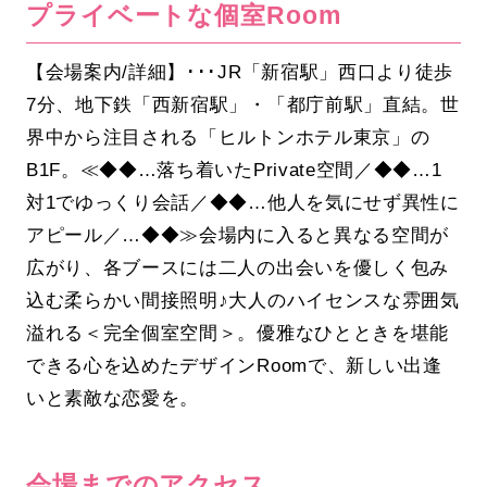
プライベートな個室Room
【会場案内/詳細】･･･JR「新宿駅」西口より徒歩
7分、地下鉄「西新宿駅」・「都庁前駅」直結。世
界中から注目される「ヒルトンホテル東京」の
B1F。≪◆◆…落ち着いたPrivate空間／◆◆…1
対1でゆっくり会話／◆◆…他人を気にせず異性に
アピール／…◆◆≫会場内に入ると異なる空間が
広がり、各ブースには二人の出会いを優しく包み
込む柔らかい間接照明♪大人のハイセンスな雰囲気
溢れる＜完全個室空間＞。優雅なひとときを堪能
できる心を込めたデザインRoomで、新しい出逢
いと素敵な恋愛を。
会場までのアクセス