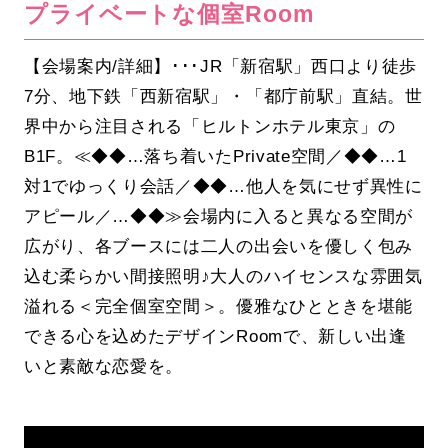
プライベートな個室Room
【会場案内/詳細】･･･JR「新宿駅」西口より徒歩
7分、地下鉄「西新宿駅」・「都庁前駅」直結。世
界中から注目される「ヒルトンホテル東京」の
B1F。≪◆◆…落ち着いたPrivate空間／◆◆…1
対1でゆっくり会話／◆◆…他人を気にせず異性に
アピール／…◆◆≫会場内に入ると異なる空間が
広がり、各ブースには二人の出会いを優しく包み
込む柔らかい間接照明♪大人のハイセンスな雰囲気
溢れる＜完全個室空間＞。優雅なひとときを堪能
できる心を込めたデザインRoomで、新しい出逢
いと素敵な恋愛を。