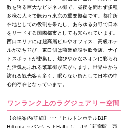
数を誇る巨大なビジネス街で、昼夜を問わず多種
多様な人々で賑わう東京の重要拠点です。都庁所
在地としての役割を果たし、あらゆる分野で日本
をリードする国際都市としても知られています。
西口エリアには超高層ビルやオフィス、高級ホテ
ルが立ち並び、東口側は商業施設や飲食店、ナイ
トスポットが密集し、煌びやかなネオンに彩られ
た活気あふれる繁華街が広がります。世界中から
訪れる観光客も多く、眠らない街として日本の中
心的存在となっています。
ワンランク上のラグジュアリー空間
【会場案内/詳細】･･･『ヒルトンホテルB1F
Hiltopia ～バンケットHall』は、JR「新宿駅」西