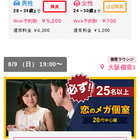
男性
女性
満員
ほぼ満員
28～34歳
24～30歳
まで
まで
￥5,200
￥700
Web予約割
Web予約割
通常料金 ￥6,200
通常料金 ￥1,200
個室ラウンジ
8/9 （日） 19:00〜
大阪個室1