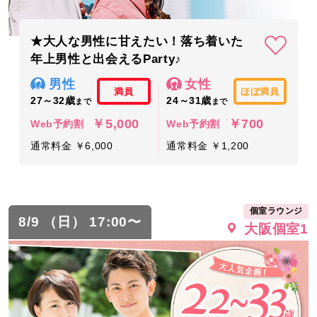
★大人な男性に甘えたい！落ち着いた
年上男性と出会えるParty♪
男性
女性
満員
ほぼ満員
27～32歳
24～31歳
まで
まで
￥5,000
￥700
Web予約割
Web予約割
通常料金 ￥6,000
通常料金 ￥1,200
個室ラウンジ
8/9 （日） 17:00〜
大阪個室1