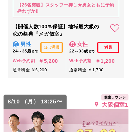
【26名突破】スタッフ一押し★男女ともに予約
枠わずか!!
【開催人数100％保証】地域最大級の
恋の祭典『メガ個室』
男性
女性
ほぼ満員
満員
24～35歳
22～33歳
まで
まで
￥5,200
￥1,200
Web予約割
Web予約割
通常料金 ￥6,200
通常料金 ￥1,700
個室ラウンジ
8/10 （月） 13:25〜
大阪個室1