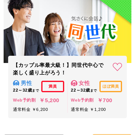
【カップル率最大級！】同世代中心で
楽しく盛り上がろう！
男性
女性
満員
ほぼ満員
22～32歳
22～32歳
まで
まで
￥5,200
￥700
Web予約割
Web予約割
通常料金 ￥6,200
通常料金 ￥1,200