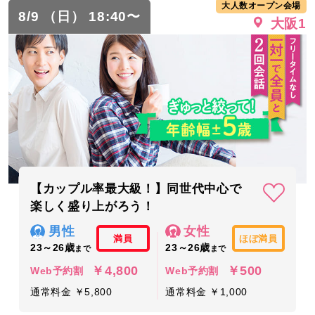
大人数オープン会場
8/9 （日） 18:40〜
大阪1
【カップル率最大級！】同世代中心で
楽しく盛り上がろう！
男性
女性
満員
ほぼ満員
23～26歳
23～26歳
まで
まで
￥4,800
￥500
Web予約割
Web予約割
通常料金 ￥5,800
通常料金 ￥1,000