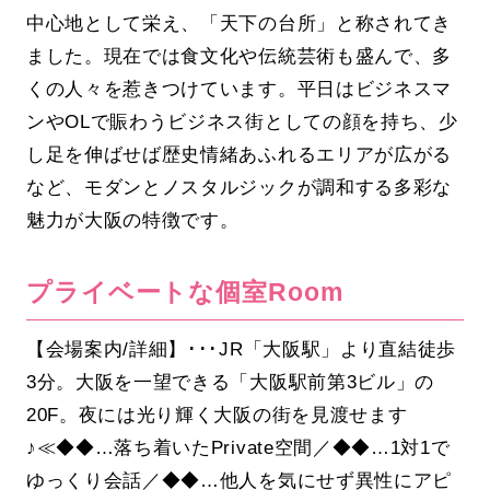
中心地として栄え、「天下の台所」と称されてき
ました。現在では食文化や伝統芸術も盛んで、多
くの人々を惹きつけています。平日はビジネスマ
ンやOLで賑わうビジネス街としての顔を持ち、少
し足を伸ばせば歴史情緒あふれるエリアが広がる
など、モダンとノスタルジックが調和する多彩な
魅力が大阪の特徴です。
プライベートな個室Room
【会場案内/詳細】･･･JR「大阪駅」より直結徒歩
3分。大阪を一望できる「大阪駅前第3ビル」の
20F。夜には光り輝く大阪の街を見渡せます
♪≪◆◆…落ち着いたPrivate空間／◆◆…1対1で
ゆっくり会話／◆◆…他人を気にせず異性にアピ