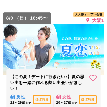
大人数オープン会場
8/9 （日） 18:45〜
大阪1
【この夏！デートに行きたい♪】夏の思
い出を一緒に作れる熱い出会いがほし
い！
男性
女性
ほぼ満員
ほぼ満員
22～29歳
20～27歳
まで
まで