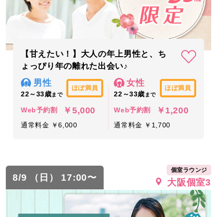
【甘えたい！】大人の年上男性と、ち
ょっぴり年の離れた出会い♪
男性
女性
ほぼ満員
ほぼ満員
22～33歳
22～33歳
まで
まで
￥5,000
￥1,200
Web予約割
Web予約割
通常料金 ￥6,000
通常料金 ￥1,700
個室ラウンジ
8/9 （日） 17:00〜
大阪個室3