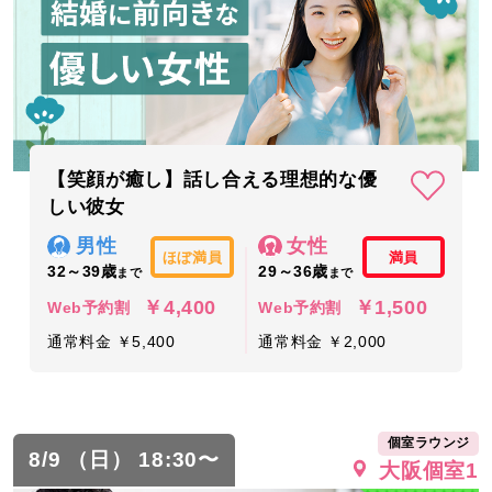
【笑顔が癒し】話し合える理想的な優
しい彼女
男性
女性
ほぼ満員
満員
32～39歳
29～36歳
まで
まで
￥4,400
￥1,500
Web予約割
Web予約割
通常料金 ￥5,400
通常料金 ￥2,000
個室ラウンジ
8/9 （日） 18:30〜
大阪個室1