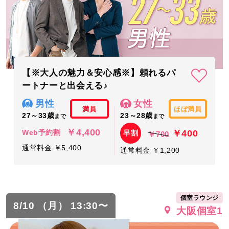
【※大人の魅力＆安心感※】頼れるパ
ートナーと出会える♪
男性
女性
満員
ほぼ満員
27～33歳
23～28歳
まで
まで
￥4,400
￥400
Web予約割
早割
￥700
通常料金 ￥5,400
通常料金 ￥1,200
個室ラウンジ
8/10 （月） 13:30〜
大阪個室1