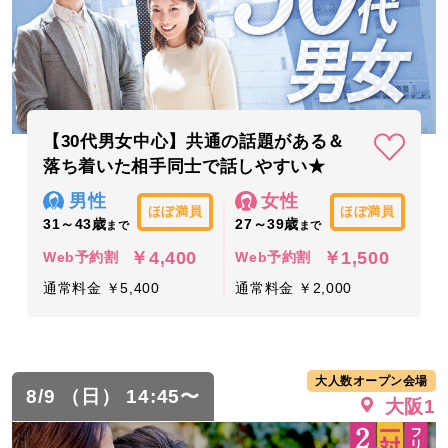
【30代男女中心】共通の話題がある＆
落ち着いた相手同士で話しやすい★
男性
女性
ほぼ満員
ほぼ満員
31～43歳
27～39歳
まで
まで
￥4,400
￥1,500
Web予約割
Web予約割
通常料金 ￥5,400
通常料金 ￥2,000
大人数オープン会場
8/9 （日） 14:45〜
大阪1