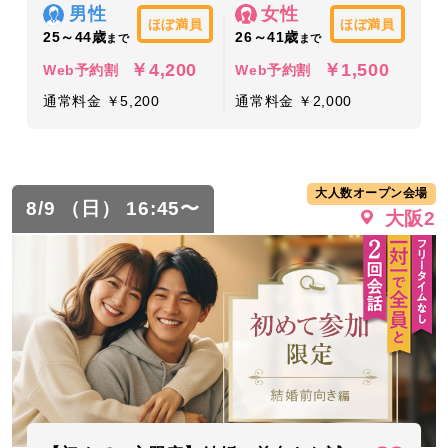
男性
女性
ほぼ満員
ほぼ満員
25～44歳
26～41歳
まで
まで
￥4,200
￥1,500
Web予約割
Web予約割
通常料金 ￥5,200
通常料金 ￥2,000
大人数オープン会場
8/9 （日） 16:45〜
大阪2