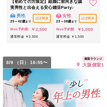
【初めての方限定】結婚に前向きな誠
実男性と出会える安心婚活Party♪
男性
女性
ほぼ満員
ほぼ満員
25～42歳
23～38歳
まで
まで
￥2,500
￥1,000
Web予約割
Web予約割
通常料金 ￥3,500
通常料金 ￥1,500
個室ラウンジ
8/9 （日） 16:55〜
大阪個室1