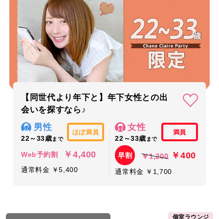
【同世代より年下と】年下女性との出
会いを探すなら♪
男性
女性
ほぼ満員
満員
22～33歳
22～33歳
まで
まで
￥4,400
￥400
Web予約割
早割
￥1,200
通常料金 ￥5,400
通常料金 ￥1,700
個室ラウンジ