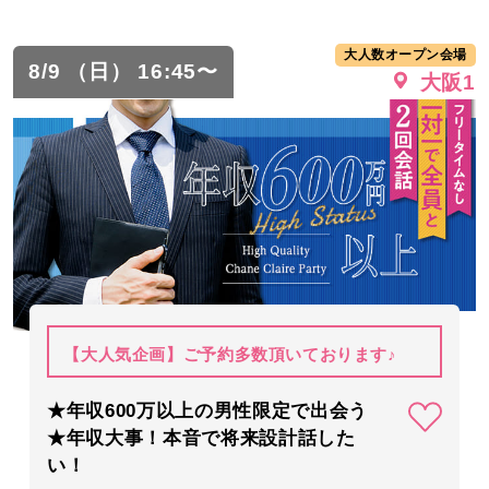
大人数オープン会場
8/9 （日） 16:45〜
大阪1
【大人気企画】ご予約多数頂いております♪
★年収600万以上の男性限定で出会う
★年収大事！本音で将来設計話した
い！