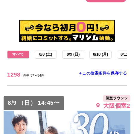
すべて
8/8 (土)
8/9 (日)
8/10 (月)
8/11 (火
＋この検索条件を保存する
1298
件中 37～54件
個室ラウンジ
8/9 （日） 14:45〜
大阪個室2