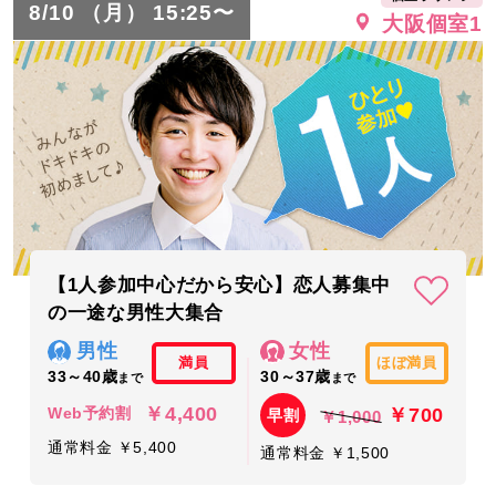
8/10 （月） 15:25〜
大阪個室1
【1人参加中心だから安心】恋人募集中
の一途な男性大集合
男性
女性
満員
ほぼ満員
33～40歳
30～37歳
まで
まで
￥4,400
￥700
Web予約割
早割
￥1,000
通常料金 ￥5,400
通常料金 ￥1,500