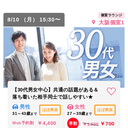
個室ラウンジ
8/10 （月） 15:30〜
大阪個室1
【30代男女中心】共通の話題がある＆
落ち着いた相手同士で話しやすい★
男性
女性
ほぼ満員
ほぼ満員
31～43歳
27～39歳
まで
まで
￥4,400
￥700
Web予約割
早割
￥1,500