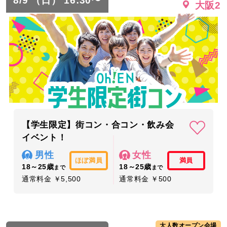
8/9 （日） 16:30〜
大阪2
【学生限定】街コン・合コン・飲み会
イベント！
男性
女性
ほぼ満員
満員
18～25歳
18～25歳
まで
まで
通常料金 ￥5,500
通常料金 ￥500
大人数オープン会場