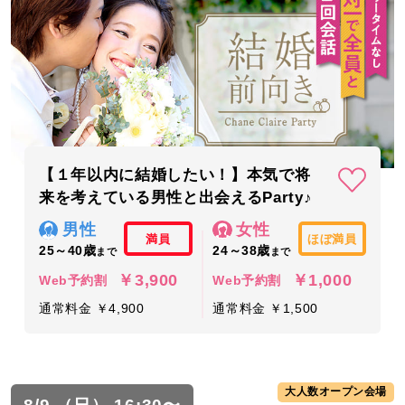
【１年以内に結婚したい！】本気で将
来を考えている男性と出会えるParty♪
男性
女性
満員
ほぼ満員
25～40歳
24～38歳
まで
まで
￥3,900
￥1,000
Web予約割
Web予約割
通常料金 ￥4,900
通常料金 ￥1,500
大人数オープン会場