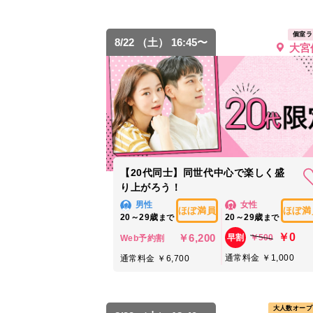
個室ラ
8/22 （土） 16:45〜
大宮
【20代同士】同世代中心で楽しく盛
り上がろう！
男性
女性
ほぼ満員
ほぼ満
20～29歳
20～29歳
まで
まで
￥0
￥6,200
￥500
早割
Web予約割
通常料金 ￥1,000
通常料金 ￥6,700
大人数オープ