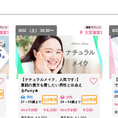
ウンジ
個室ラウンジ
8/22 （土） 16:30〜
8/
個室1
大宮個室1
【ナチュラルメイク、人気です♪】
素顔の貴方を愛したい男性と出会え
るParty★
員
2
男性
女性
ほぼ満員
ほぼ満員
27～35歳
24～34歳
まで
まで
W
￥6,000
￥500
Web予約割
Web予約割
通
通常料金 ￥6,500
通常料金 ￥1,000