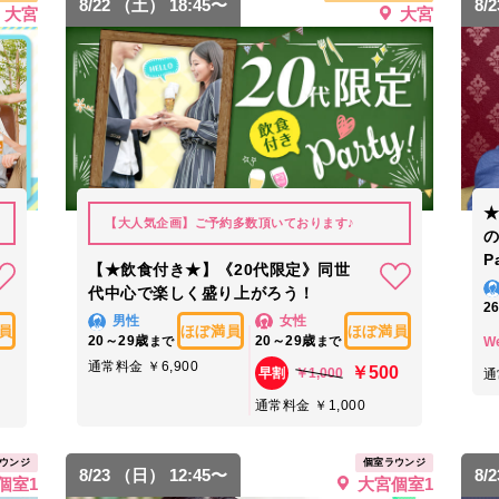
8/22 （土） 18:45〜
8/
大宮
大宮
★
【大人気企画】ご予約多数頂いております♪
P
【★飲食付き★】《20代限定》同世
代中心で楽しく盛り上がろう！
2
男性
女性
員
ほぼ満員
ほぼ満員
20～29歳
20～29歳
W
まで
まで
通常料金 ￥6,900
￥500
￥1,000
早割
通
通常料金 ￥1,000
ウンジ
個室ラウンジ
8/23 （日） 12:45〜
8/
個室1
大宮個室1