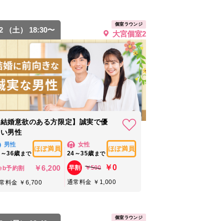
個室ラウンジ
22 （土） 18:30〜
大宮個室2
【結婚意欲のある方限定】誠実で優
しい男性
男性
女性
ほぼ満員
ほぼ満員
7～36歳
24～35歳
まで
まで
￥0
￥6,200
￥500
早割
eb予約割
通常料金 ￥1,000
常料金 ￥6,700
個室ラウンジ