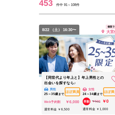
453
件中 91～108件
個室ラ
8/22 （土） 16:30〜
大宮
【同世代より年上と】年上男性との
出会いを探すなら♪
男性
女性
ほぼ満員
ほぼ満
25～35歳
24～34歳
まで
まで
￥0
￥6,000
￥500
早割
Web予約割
通常料金 ￥1,000
通常料金 ￥6,500