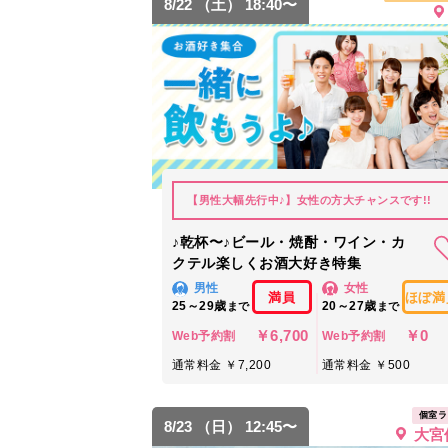
8/22 （土） 18:40〜
【男性大幅先行中♪】女性の方大チャンスです!!
♪乾杯〜♪ビール・焼酎・ワイン・カ
クテル楽しくお酒大好き特集
男性
女性
満員
ほぼ満
25～29歳
20～27歳
まで
まで
￥6,700
￥0
Web予約割
Web予約割
通常料金 ￥7,200
通常料金 ￥500
個室ラ
8/23 （日） 12:45〜
大宮