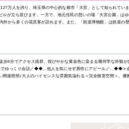
口約127万人を誇り、埼玉県の中心的な都市「大宮」として知られて
ビルが立ち並びます。一方で、地元住民の憩いの場「大宮公園」はゆ
は県内外から多くの花見客が訪れます。また、「鉄道博物館」は鉄道の
より徒歩6分でアクセス抜群。煌びやかな黄金色に染まる幾何学な外観
…1対1でゆっくり会話／◆◆…他人を気にせず異性にアピール／…◆◆
い間接照明♪大人のハイセンスな雰囲気溢れる＜完全個室空間＞。優