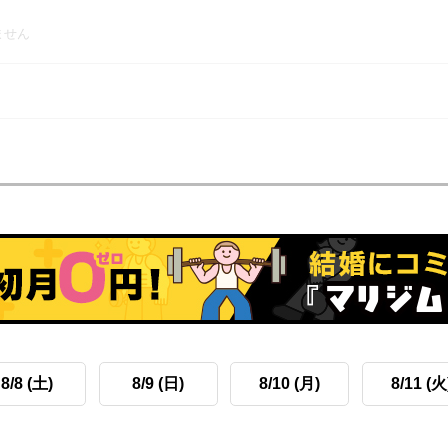
ません
8/8 (土)
8/9 (日)
8/10 (月)
8/11 (火