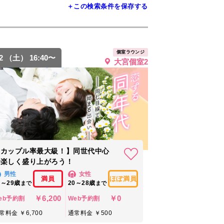
＋この検索条件を保存する
個室ラウンジ
22 （土） 16:40〜
大宮個室2
【カップル率最大級！】同世代中心
で楽しく盛り上がろう！
男性
女性
満員
ほぼ満員
2～29歳
20～28歳
まで
まで
￥6,200
￥0
eb予約割
Web予約割
常料金 ￥6,700
通常料金 ￥500