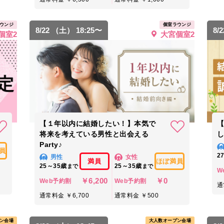
ウンジ
個室ラウンジ
8/22 （土） 18:25〜
8/
個室2
大宮個室2
【１年以内に結婚したい！】本気で
将来を考えている男性と出会える
Party♪
員
2
男性
女性
満員
ほぼ満員
25～35歳
25～35歳
まで
まで
W
￥6,200
￥0
Web予約割
Web予約割
通
通常料金 ￥6,700
通常料金 ￥500
ン会場
大人数オープン会場