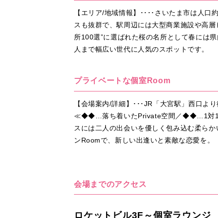
【エリア/地域情報】････さいたま市は人
スも抜群で、駅周辺には大型商業施設や高層
所100選”に選ばれた桜の名所として春に
人まで幅広い世代に人気のスポットです。
プライベートな個室Room
【会場案内/詳細】･･･JR「大宮駅」西口
≪◆◆…落ち着いたPrivate空間／◆◆
スには二人の出会いを優しく包み込む柔らか
ンRoomで、新しい出逢いと素敵な恋愛を。
会場までのアクセス
ロケットビル3F～個室ラウンジ