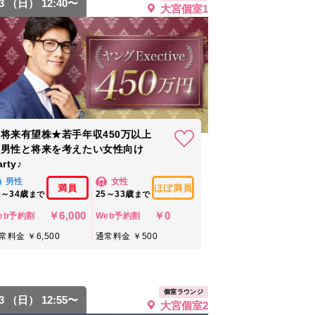
23 （日） 12:40〜
大宮個室1
将来有望株★若手年収450万以上
の男性と将来を考えたい女性向け
arty♪
男性
女性
満員
ほぼ満員
6～34歳
25～33歳
まで
まで
￥6,000
￥0
eb予約割
Web予約割
常料金 ￥6,500
通常料金 ￥500
個室ラウンジ
23 （日） 12:55〜
大宮個室2