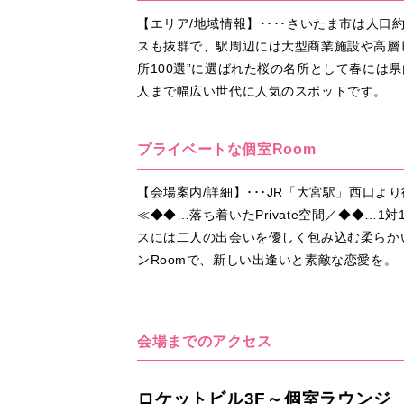
【エリア/地域情報】････さいたま市は人
スも抜群で、駅周辺には大型商業施設や高層
所100選”に選ばれた桜の名所として春に
人まで幅広い世代に人気のスポットです。
プライベートな個室Room
【会場案内/詳細】･･･JR「大宮駅」西口
≪◆◆…落ち着いたPrivate空間／◆◆
スには二人の出会いを優しく包み込む柔らか
ンRoomで、新しい出逢いと素敵な恋愛を。
会場までのアクセス
ロケットビル3F～個室ラウンジ