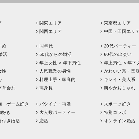
ア
関東エリア
東京都エリア
関西エリア
中国・四国エリ
すめ
同年代
20代パーティー
婚活
50代からの婚活
60代の出会い
年上女性 × 年下男性
年上男性 × 年下
女性
人気職業の男性
かわいい系・童
心
料理上手・家庭的
キレイ・美人系
体育会系
高身長
爽やかおしゃれ
画・ゲーム好き
バツイチ・再婚
スポーツ好き
物好き
大人数パーティー
特別コラボ
食付き婚活
恋活
オンライン婚活