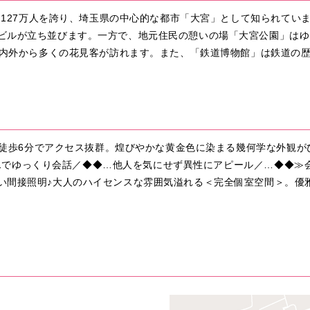
口約127万人を誇り、埼玉県の中心的な都市「大宮」として知られて
ビルが立ち並びます。一方で、地元住民の憩いの場「大宮公園」はゆ
は県内外から多くの花見客が訪れます。また、「鉄道博物館」は鉄道の
より徒歩6分でアクセス抜群。煌びやかな黄金色に染まる幾何学な外観
…1対1でゆっくり会話／◆◆…他人を気にせず異性にアピール／…◆◆
い間接照明♪大人のハイセンスな雰囲気溢れる＜完全個室空間＞。優