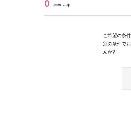
0
件中 ～件
ご希望の条件
別の条件でお
んか?