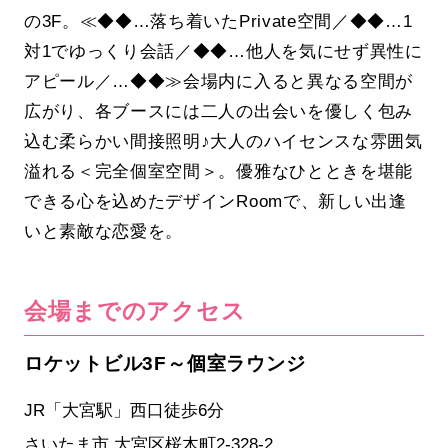
の3F。≪◆◆…落ち着いたPrivate空間／◆◆…1
対1でゆっくり会話／◆◆…他人を気にせず異性に
アピール／…◆◆≫会場内に入ると異なる空間が
広がり、各ブースには二人の出会いを優しく包み
込む柔らかい間接照明♪大人のハイセンスな雰囲気
溢れる＜完全個室空間＞。優雅なひとときを堪能
できる心を込めたデザインRoomで、新しい出逢
いと素敵な恋愛を。
会場までのアクセス
ロケットビル3F～個室ラウンジ
JR「大宮駅」西口徒歩6分
さいたま市 大宮区桜木町2-328-2