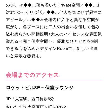
の3F。≪◆◆…落ち着いたPrivate空間／◆◆…1
対1でゆっくり会話／◆◆…他人を気にせず異性に
アピール／…◆◆≫会場内に入ると異なる空間が
広がり、各ブースには二人の出会いを優しく包み
込む柔らかい間接照明♪大人のハイセンスな雰囲気
溢れる＜完全個室空間＞。優雅なひとときを堪能
できる心を込めたデザインRoomで、新しい出逢
いと素敵な恋愛を。
会場までのアクセス
ロケットビル3F～個室ラウンジ
JR「大宮駅」西口徒歩6分
さいたま市 大宮区桜木町2-328-2