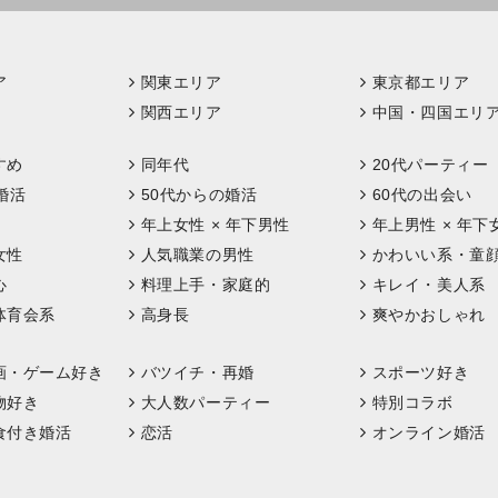
ア
関東エリア
東京都エリア
関西エリア
中国・四国エリ
すめ
同年代
20代パーティー
婚活
50代からの婚活
60代の出会い
年上女性 × 年下男性
年上男性 × 年下
女性
人気職業の男性
かわいい系・童
心
料理上手・家庭的
キレイ・美人系
体育会系
高身長
爽やかおしゃれ
画・ゲーム好き
バツイチ・再婚
スポーツ好き
物好き
大人数パーティー
特別コラボ
食付き婚活
恋活
オンライン婚活