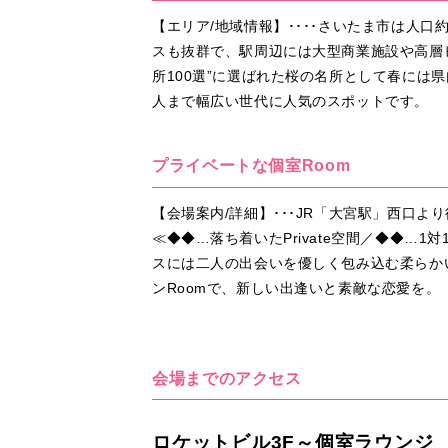
【エリア/地域情報】････さいたま市は人
スも抜群で、駅周辺には大型商業施設や高層
所100選”に選ばれた桜の名所として春に
人まで幅広い世代に人気のスポットです。
プライベートな個室Room
【会場案内/詳細】･･･JR「大宮駅」西口
≪◆◆…落ち着いたPrivate空間／◆◆
スには二人の出会いを優しく包み込む柔らか
ンRoomで、新しい出逢いと素敵な恋愛を。
会場までのアクセス
ロケットビル3F～個室ラウンジ