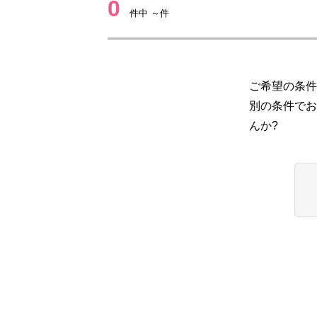
0
件中 ～件
ご希望の条件
別の条件でお
んか?