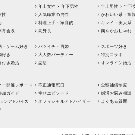
年上女性 × 年下男性
年上男性 × 年下
女性
人気職業の男性
かわいい系・童
心
料理上手・家庭的
キレイ・美人系
体育会系
高身長
爽やかおしゃれ
画・ゲーム好き
バツイチ・再婚
スポーツ好き
物好き
大人数パーティー
特別コラボ
食付き婚活
恋活
オンライン婚活
ィー開催レポート
不正通報窓口
全額補償制度
参加ガイド
幸せエピソード
婚活お悩み相談
オフィシャルアドバイザー
よくある質問
ョンアドバイス
ド