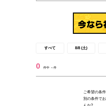
すべて
8/8 (土)
0
件中 ～件
ご希望の条件
別の条件でお
んか?