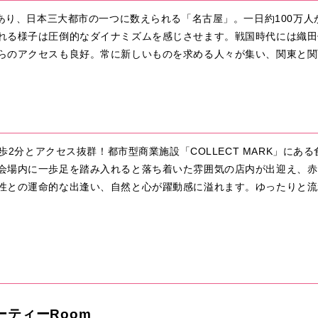
であり、日本三大都市の一つに数えられる「名古屋」。一日約100万
れる様子は圧倒的なダイナミズムを感じさせます。戦国時代には織田
らのアクセスも良好。常に新しいものを求める人々が集い、関東と関
徒歩2分とアクセス抜群！都市型商業施設「COLLECT MARK」に
会場内に一歩足を踏み入れると落ち着いた雰囲気の店内が出迎え、赤
性との運命的な出逢い、自然と心が躍動感に溢れます。ゆったりと流
ーティーRoom