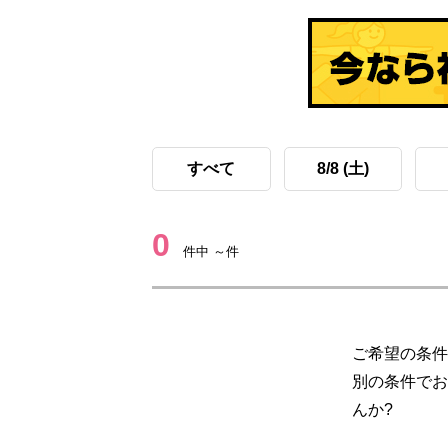
すべて
8/8 (土)
0
件中 ～件
ご希望の条件
別の条件でお
んか?