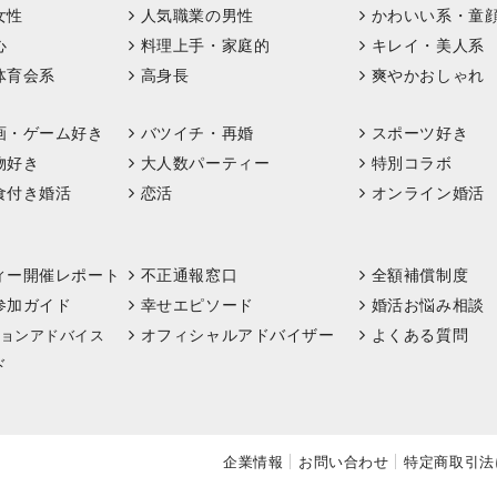
女性
人気職業の男性
かわいい系・童
心
料理上手・家庭的
キレイ・美人系
体育会系
高身長
爽やかおしゃれ
画・ゲーム好き
バツイチ・再婚
スポーツ好き
物好き
大人数パーティー
特別コラボ
食付き婚活
恋活
オンライン婚活
ィー開催レポート
不正通報窓口
全額補償制度
参加ガイド
幸せエピソード
婚活お悩み相談
オフィシャルアドバイザー
よくある質問
ョンアドバイス
ド
企業情報
お問い合わせ
特定商取引法