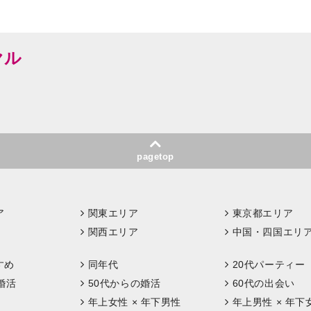
ヤル
pagetop
ア
関東エリア
東京都エリア
関西エリア
中国・四国エリ
すめ
同年代
20代パーティー
婚活
50代からの婚活
60代の出会い
年上女性 × 年下男性
年上男性 × 年下