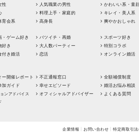
女性
人気職業の男性
かわいい系・童
心
料理上手・家庭的
キレイ・美人系
体育会系
高身長
爽やかおしゃれ
画・ゲーム好き
バツイチ・再婚
スポーツ好き
物好き
大人数パーティー
特別コラボ
食付き婚活
恋活
オンライン婚活
ィー開催レポート
不正通報窓口
全額補償制度
参加ガイド
幸せエピソード
婚活お悩み相談
オフィシャルアドバイザー
よくある質問
ョンアドバイス
ド
企業情報
お問い合わせ
特定商取引法