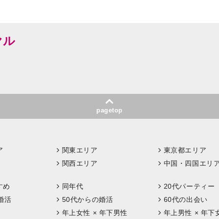
ヤル
pagetop
ア
関東エリア
東京都エリア
関西エリア
中国・四国エリ
すめ
同年代
20代パーティー
婚活
50代からの婚活
60代の出会い
年上女性 × 年下男性
年上男性 × 年下