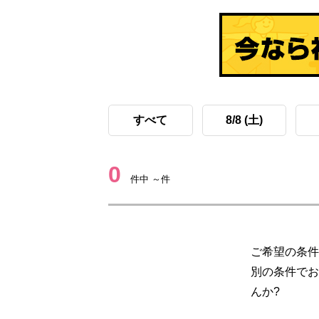
すべて
8/8 (土)
0
件中 ～件
ご希望の条件
別の条件でお
んか?