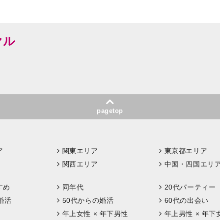
ヤル
pagetop
ア
関東エリア
東京都エリア
関西エリア
中国・四国エリ
すめ
同年代
20代パーティー
婚活
50代からの婚活
60代の出会い
年上女性 × 年下男性
年上男性 × 年下