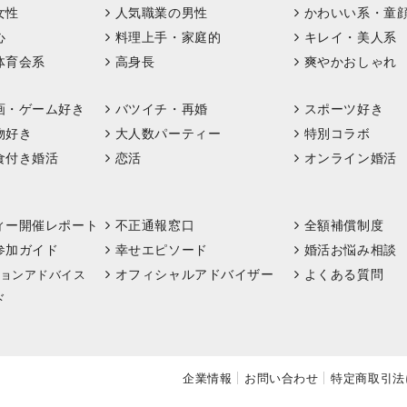
女性
人気職業の男性
かわいい系・童
心
料理上手・家庭的
キレイ・美人系
体育会系
高身長
爽やかおしゃれ
画・ゲーム好き
バツイチ・再婚
スポーツ好き
物好き
大人数パーティー
特別コラボ
食付き婚活
恋活
オンライン婚活
ィー開催レポート
不正通報窓口
全額補償制度
参加ガイド
幸せエピソード
婚活お悩み相談
オフィシャルアドバイザー
よくある質問
ョンアドバイス
ド
企業情報
お問い合わせ
特定商取引法