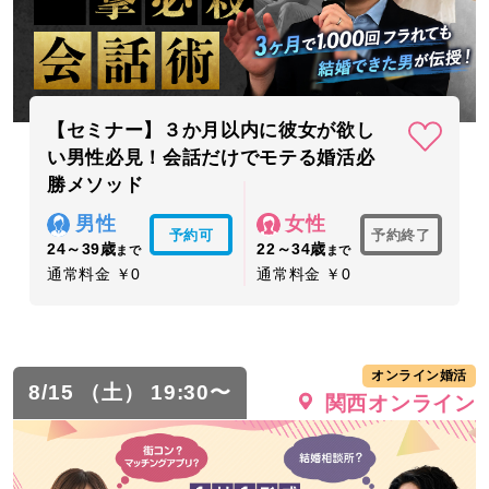
【セミナー】３か月以内に彼女が欲し
い男性必見！会話だけでモテる婚活必
勝メソッド
男性
女性
予約可
予約終了
24～39歳
22～34歳
まで
まで
通常料金 ￥0
通常料金 ￥0
オンライン婚活
8/15 （土） 19:30〜
関西オンライン