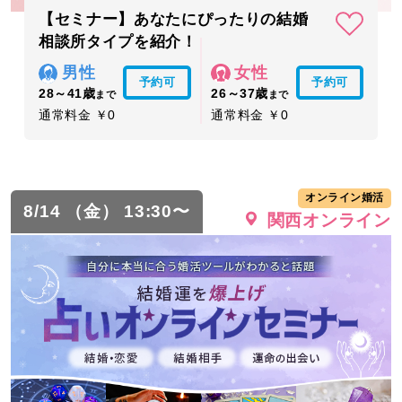
【セミナー】あなたにぴったりの結婚
相談所タイプを紹介！
男性
女性
予約可
予約可
28～41歳
26～37歳
まで
まで
通常料金 ￥0
通常料金 ￥0
オンライン婚活
8/14 （金） 13:30〜
関西オンライン