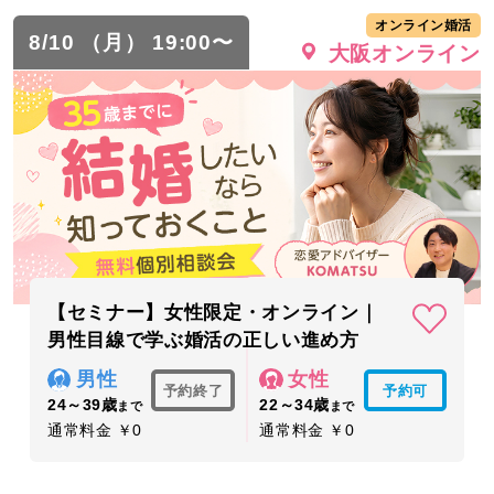
オンライン婚活
8/10 （月） 19:00〜
大阪オンライン
【セミナー】女性限定・オンライン｜
男性目線で学ぶ婚活の正しい進め方
男性
女性
予約終了
予約可
24～39歳
22～34歳
まで
まで
通常料金 ￥0
通常料金 ￥0