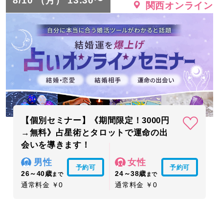
8/10 （月） 13:30〜
関西オンライン
【個別セミナー】《期間限定！3000円
→無料》占星術とタロットで運命の出
会いを導きます！
男性
女性
予約可
予約可
26～40歳
24～38歳
まで
まで
通常料金 ￥0
通常料金 ￥0