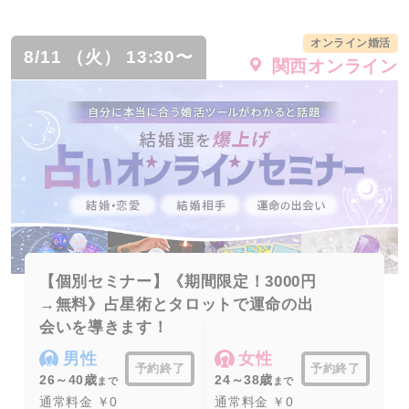
オンライン婚活
8/11 （火） 13:30〜
関西オンライン
【個別セミナー】《期間限定！3000円
→無料》占星術とタロットで運命の出
会いを導きます！
男性
女性
予約終了
予約終了
26～40歳
24～38歳
まで
まで
通常料金 ￥0
通常料金 ￥0