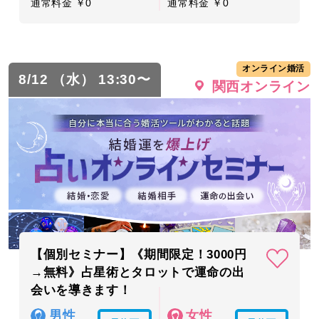
通常料金 ￥0
通常料金 ￥0
オンライン婚活
8/12 （水） 13:30〜
関西オンライン
【個別セミナー】《期間限定！3000円
→無料》占星術とタロットで運命の出
会いを導きます！
男性
女性