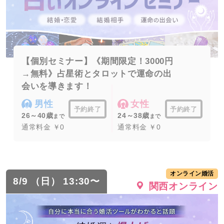
【個別セミナー】《期間限定！3000円
→無料》占星術とタロットで運命の出
会いを導きます！
男性
女性
予約終了
予約終了
26～40歳
24～38歳
まで
まで
通常料金 ￥0
通常料金 ￥0
オンライン婚活
8/9 （日） 13:30〜
関西オンライン