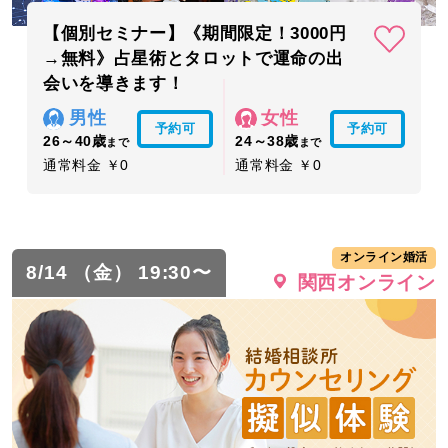
【個別セミナー】《期間限定！3000円
→無料》占星術とタロットで運命の出
会いを導きます！
男性
女性
予約可
予約可
26～40歳
24～38歳
まで
まで
通常料金 ￥0
通常料金 ￥0
オンライン婚活
8/14 （金） 19:30〜
関西オンライン