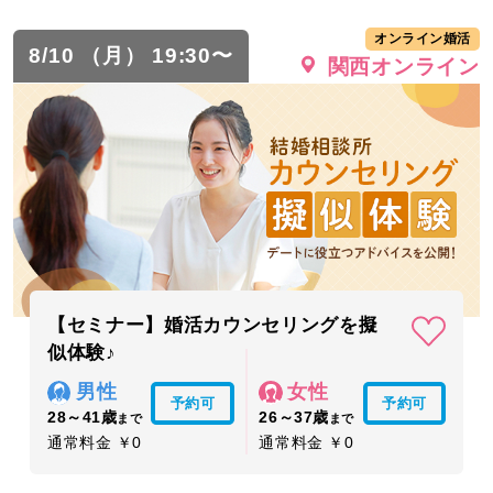
オンライン婚活
8/10 （月） 19:30〜
関西オンライン
【セミナー】婚活カウンセリングを擬
似体験♪
男性
女性
予約可
予約可
28～41歳
26～37歳
まで
まで
通常料金 ￥0
通常料金 ￥0