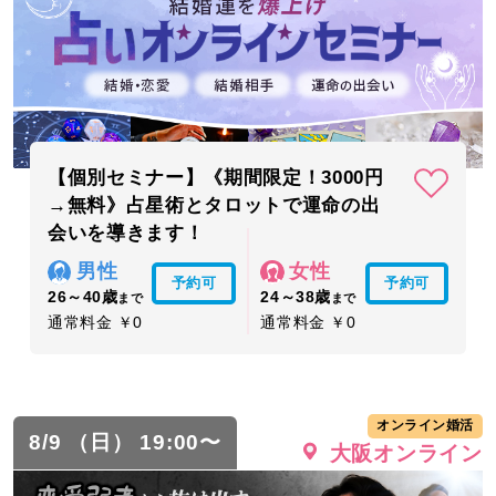
【個別セミナー】《期間限定！3000円
→無料》占星術とタロットで運命の出
会いを導きます！
男性
女性
予約可
予約可
26～40歳
24～38歳
まで
まで
通常料金 ￥0
通常料金 ￥0
オンライン婚活
8/9 （日） 19:00〜
大阪オンライン