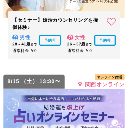
【セミナー】婚活カウンセリングを擬
似体験♪
男性
女性
予約可
予約可
28～41歳
26～37歳
まで
まで
通常料金 ￥0
通常料金 ￥0
オンライン婚活
8/15 （土） 13:30〜
関西オンライン