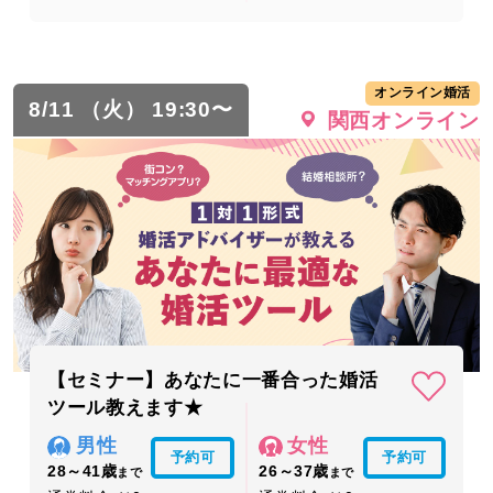
オンライン婚活
8/11 （火） 19:30〜
関西オンライン
【セミナー】あなたに一番合った婚活
ツール教えます★
男性
女性
予約可
予約可
28～41歳
26～37歳
まで
まで