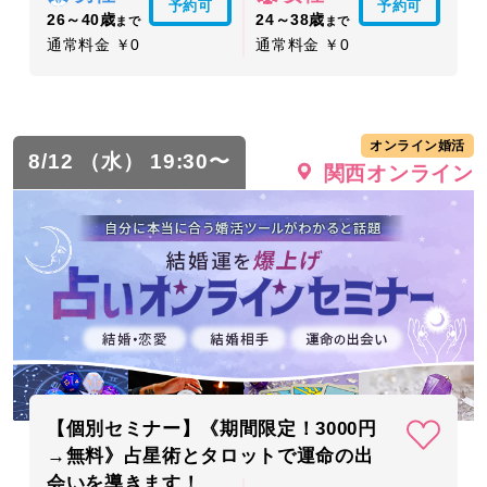
予約可
予約可
26～40歳
24～38歳
まで
まで
通常料金 ￥0
通常料金 ￥0
オンライン婚活
8/12 （水） 19:30〜
関西オンライン
【個別セミナー】《期間限定！3000円
→無料》占星術とタロットで運命の出
会いを導きます！