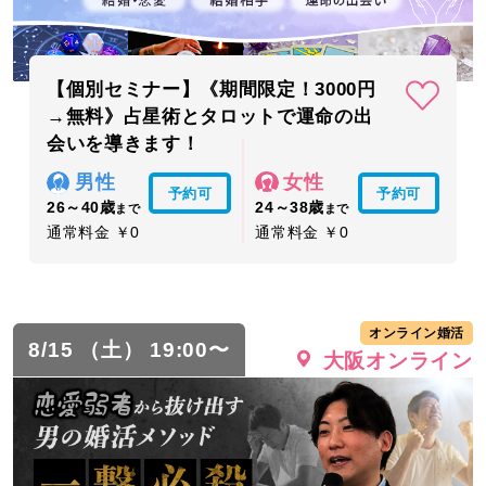
【個別セミナー】《期間限定！3000円
→無料》占星術とタロットで運命の出
会いを導きます！
男性
女性
予約可
予約可
26～40歳
24～38歳
まで
まで
通常料金 ￥0
通常料金 ￥0
オンライン婚活
8/15 （土） 19:00〜
大阪オンライン