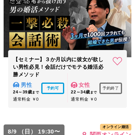
【セミナー】３か月以内に彼女が欲し
い男性必見！会話だけでモテる婚活必
勝メソッド
男性
女性
予約可
予約終了
24～39歳
22～34歳
まで
まで
通常料金 ￥0
通常料金 ￥0
オンライン婚活
8/9 （日） 19:30〜
関西オンライン