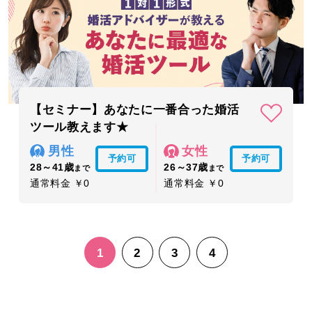
【セミナー】あなたに一番合った婚活
ツール教えます★
男性
女性
予約可
予約可
28～41歳
26～37歳
まで
まで
通常料金 ￥0
通常料金 ￥0
1
2
3
4