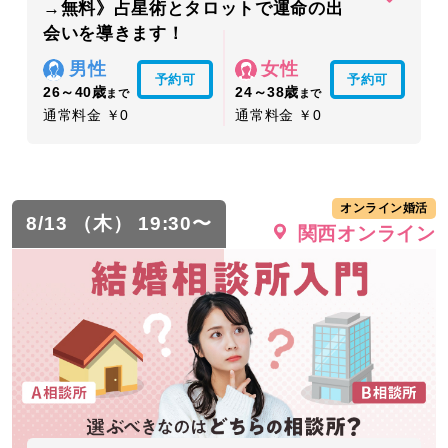
→無料》占星術とタロットで運命の出
会いを導きます！
男性
女性
予約可
予約可
26～40歳
24～38歳
まで
まで
通常料金 ￥0
通常料金 ￥0
オンライン婚活
8/13 （木） 19:30〜
関西オンライン