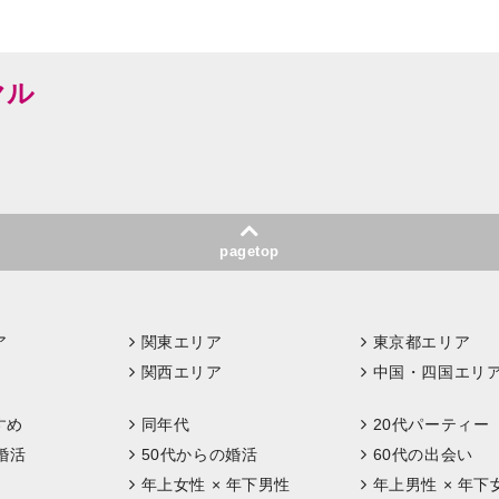
ヤル
pagetop
ア
関東エリア
東京都エリア
関西エリア
中国・四国エリ
すめ
同年代
20代パーティー
婚活
50代からの婚活
60代の出会い
年上女性 × 年下男性
年上男性 × 年下