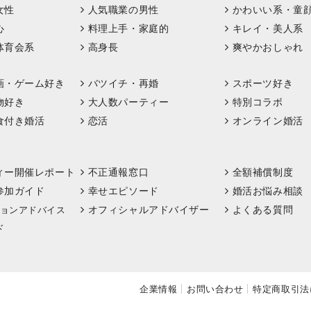
女性
人気職業の男性
かわいい系・童
心
料理上手・家庭的
キレイ・美人系
体育会系
高身長
爽やかおしゃれ
画・ゲーム好き
バツイチ・再婚
スポーツ好き
物好き
大人数パーティー
特別コラボ
食付き婚活
恋活
オンライン婚活
ィー開催レポート
不正通報窓口
全額補償制度
参加ガイド
幸せエピソード
婚活お悩み相談
オフィシャルアドバイザー
よくある質問
ョンアドバイス
ド
企業情報
お問い合わせ
特定商取引法