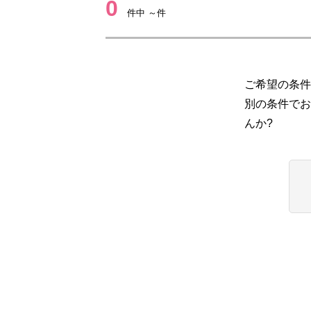
0
件中 ～件
ご希望の条件
別の条件でお
んか?