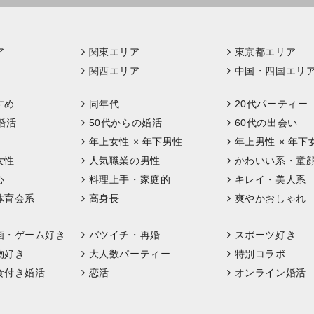
ア
関東エリア
東京都エリア
関西エリア
中国・四国エリ
すめ
同年代
20代パーティー
婚活
50代からの婚活
60代の出会い
年上女性 × 年下男性
年上男性 × 年下
女性
人気職業の男性
かわいい系・童
心
料理上手・家庭的
キレイ・美人系
体育会系
高身長
爽やかおしゃれ
画・ゲーム好き
バツイチ・再婚
スポーツ好き
物好き
大人数パーティー
特別コラボ
食付き婚活
恋活
オンライン婚活