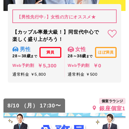
【男性先行中♪】女性の方にオススメ★
【カップル率最大級！】同世代中心で
楽しく盛り上がろう！
男性
女性
満員
ほぼ満員
28～38歳
28～38歳
まで
まで
￥5,300
￥0
Web予約割
Web予約割
通常料金 ￥5,800
通常料金 ￥500
個室ラウンジ
8/10 （月） 17:30〜
銀座個室1