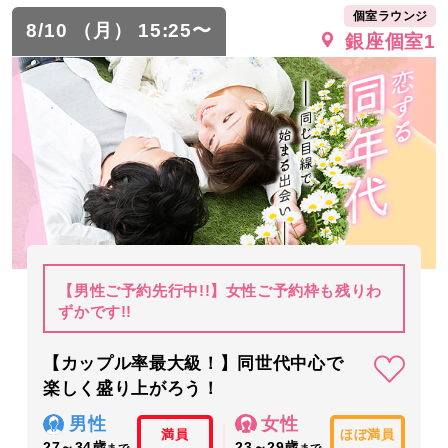
個室ラウンジ
8/10 （月） 15:25〜
銀座個室1
【男性ご予約先行中!!】女性ご予約枠も残りわ
ずかです!!
【カップル率最大級！】同世代中心で
楽しく盛り上がろう！
男性
女性
満員
ほぼ満員
27～34歳
23～29歳
まで
まで