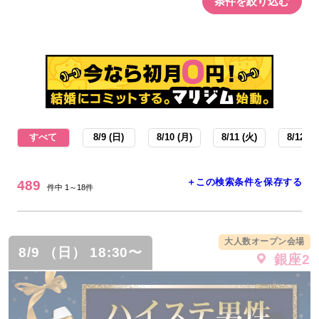
条件を絞り込む
すべて
8/9 (日)
8/10 (月)
8/11 (火)
8/12 (水
＋この検索条件を保存する
489
件中 1～18件
大人数オープン会場
8/9 （日） 18:30〜
銀座2