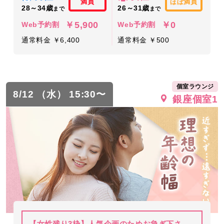
満員
ほぼ満員
28～34歳
26～31歳
まで
まで
￥5,900
￥0
Web予約割
Web予約割
通常料金 ￥6,400
通常料金 ￥500
個室ラウンジ
8/12 （水） 15:30〜
銀座個室1
【女性残り3枠】人気企画のためお急ぎ下さ