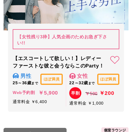
【女性残り3枠】人気企画のためお急ぎ下さ
い!!
【エスコートして欲しい！】レディー
ファーストな彼と会うならこのParty！
男性
女性
ほぼ満員
ほぼ満員
25～36歳
22～32歳
まで
まで
￥5,900
￥200
Web予約割
早割
￥500
通常料金 ￥6,400
通常料金 ￥1,000
個室ラウンジ