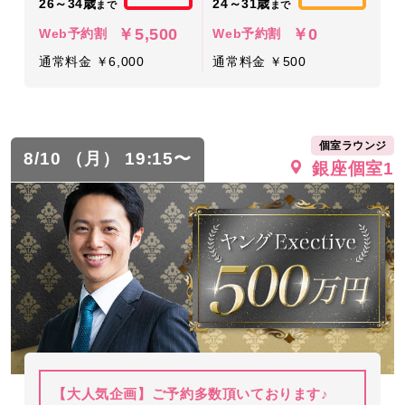
26～34歳
24～31歳
まで
まで
￥5,500
￥0
Web予約割
Web予約割
通常料金 ￥6,000
通常料金 ￥500
個室ラウンジ
8/10 （月） 19:15〜
銀座個室1
【大人気企画】ご予約多数頂いております♪