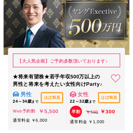
【大人気企画】ご予約多数頂いております♪
★将来有望株★若手年収500万以上の
男性と将来を考えたい女性向けParty♪
男性
女性
ほぼ満員
ほぼ満員
24～34歳
22～32歳
まで
まで
￥5,500
￥300
Web予約割
早割
￥500
通常料金 ￥6,000
通常料金 ￥1,000