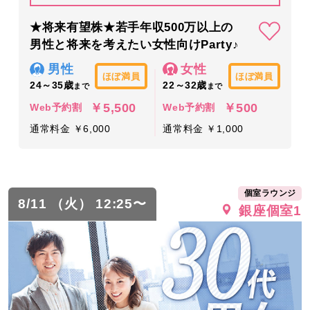
★将来有望株★若手年収500万以上の
男性と将来を考えたい女性向けParty♪
男性
女性
ほぼ満員
ほぼ満員
24～35歳
22～32歳
まで
まで
￥5,500
￥500
Web予約割
Web予約割
通常料金 ￥6,000
通常料金 ￥1,000
個室ラウンジ
8/11 （火） 12:25〜
銀座個室1