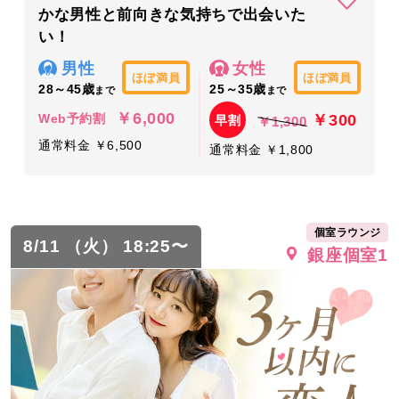
かな男性と前向きな気持ちで出会いた
い！
男性
女性
ほぼ満員
ほぼ満員
28～45歳
25～35歳
まで
まで
￥6,000
￥300
Web予約割
早割
￥1,300
通常料金 ￥6,500
通常料金 ￥1,800
個室ラウンジ
8/11 （火） 18:25〜
銀座個室1