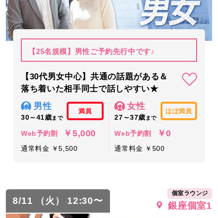
【25名規模】男性ご予約先行中です♪
【30代男女中心】共通の話題がある＆
落ち着いた相手同士で話しやすい★
男性
女性
満員
ほぼ満員
30～41歳
27～37歳
まで
まで
￥5,000
￥0
Web予約割
Web予約割
通常料金 ￥5,500
通常料金 ￥500
個室ラウンジ
8/11 （火） 12:30〜
銀座個室1