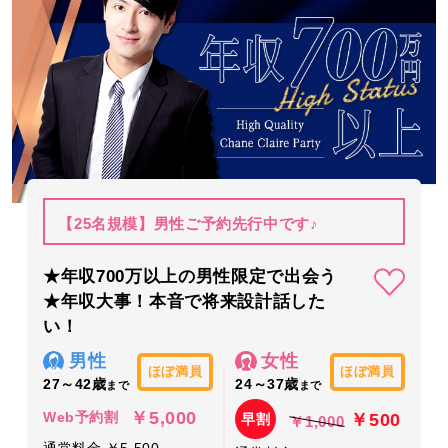
【25名規模】男性ご予約先行中です♪
★年収700万以上の男性限定で出会う
★年収大事！本音で将来設計話した
い！
男性
女性
ほぼ満員
ほぼ満員
27～42歳
24～37歳
まで
まで
￥5,000
￥500
Web予約割
早割
￥1,000
通常料金 ￥5,500