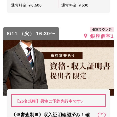
通常料金 ￥6,500
通常料金 ￥500
個室ラウンジ
8/11 （火） 16:30〜
銀座個室1
【25名規模】男性ご予約先行中です♪
《※審査制※》収入証明確認済み！確