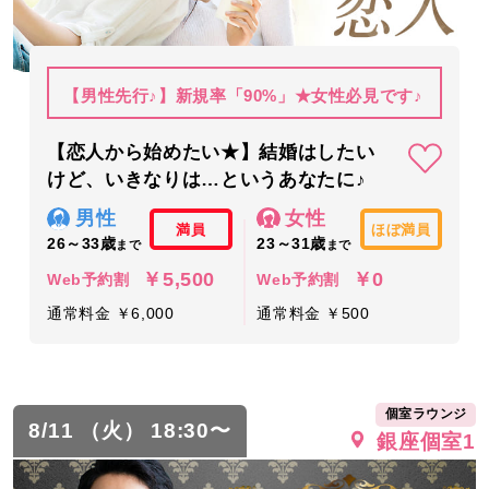
【男性先行♪】新規率「90%」★女性必見です♪
【恋人から始めたい★】結婚はしたい
けど、いきなりは…というあなたに♪
男性
女性
満員
ほぼ満員
26～33歳
23～31歳
まで
まで
￥5,500
￥0
Web予約割
Web予約割
通常料金 ￥6,000
通常料金 ￥500
個室ラウンジ
8/11 （火） 18:30〜
銀座個室1