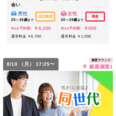
会い
男性
女性
ほぼ満員
満員
25～35歳
20～29歳
まで
まで
￥6,200
￥500
Web予約割
Web予約割
通常料金 ￥6,700
通常料金 ￥1,000
個室ラウンジ
8/10 （月） 17:25〜
銀座個室1