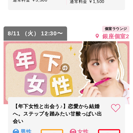
通常料金 ￥1,500
個室ラウンジ
8/11 （火） 12:30〜
銀座個室2
【年下女性と出会う♪】恋愛から結婚
へ。ステップを踏みたい甘酸っぱい出
会い
男性
女性