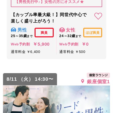
【男性先行中♪】女性の方にオススメ★
【カップル率最大級！】同世代中心で
楽しく盛り上がろう！
男性
女性
満員
ほぼ満員
25～35歳
24～32歳
まで
まで
￥5,900
￥0
Web予約割
Web予約割
通常料金 ￥6,400
通常料金 ￥500
個室ラウンジ
8/11 （火） 14:30〜
銀座個室1