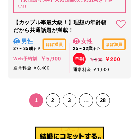
い!!
【カップル率最大級！】理想の年齢幅
だから共通話題が満載！
男性
女性
ほぼ満員
ほぼ満員
27～35歳
25～32歳
まで
まで
￥5,900
￥200
Web予約割
早割
￥500
通常料金 ￥6,400
通常料金 ￥1,000
1
2
3
...
28