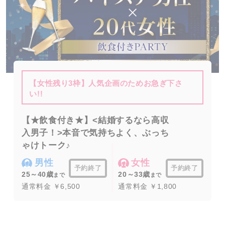
【女性残り3枠】人気企画のためお急ぎ下さ
い!!
【★飲食付き★】<結婚するなら高収
入男子！>本音で気持ちよく、ぶっち
ゃけトーク♪
男性
女性
予約終了
予約終了
25～40歳
20～33歳
まで
まで
通常料金 ￥6,500
通常料金 ￥1,800