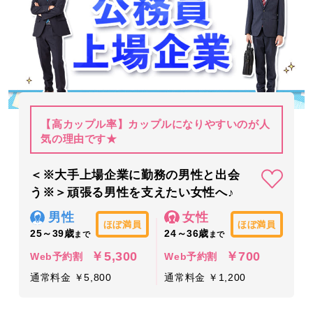
【高カップル率】カップルになりやすいのが人
気の理由です★
＜※大手上場企業に勤務の男性と出会
う※＞頑張る男性を支えたい女性へ♪
男性
女性
ほぼ満員
ほぼ満員
25～39歳
24～36歳
まで
まで
￥5,300
￥700
Web予約割
Web予約割
通常料金 ￥5,800
通常料金 ￥1,200