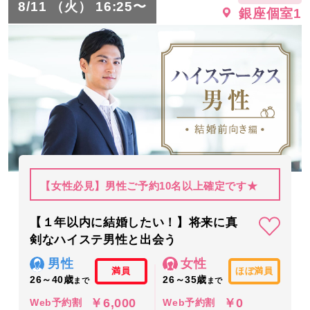
8/11 （火） 16:25〜
銀座個室1
【女性必見】男性ご予約10名以上確定です★
【１年以内に結婚したい！】将来に真
剣なハイステ男性と出会う
男性
女性
満員
ほぼ満員
26～40歳
26～35歳
まで
まで
￥6,000
￥0
Web予約割
Web予約割