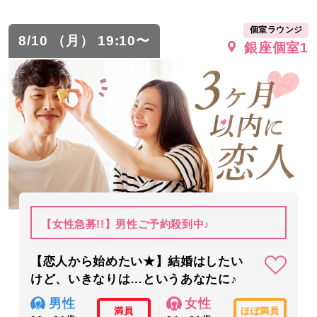
個室ラウンジ
8/10 （月） 19:10〜
銀座個室1
【女性急募!!】男性ご予約殺到中♪
【恋人から始めたい★】結婚はしたい
けど、いきなりは…というあなたに♪
男性
女性
満員
ほぼ満員