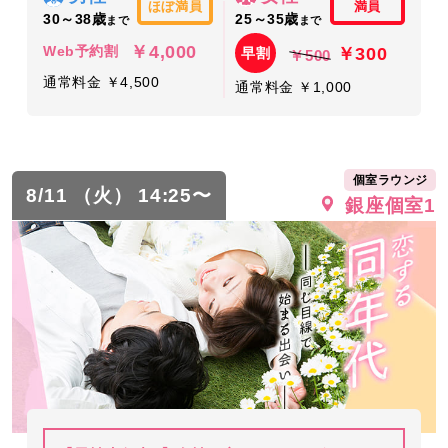
ほぼ満員
満員
30～38歳
25～35歳
まで
まで
￥4,000
￥300
Web予約割
早割
￥500
通常料金 ￥4,500
通常料金 ￥1,000
個室ラウンジ
8/11 （火） 14:25〜
銀座個室1