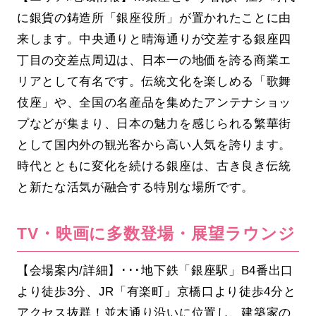
に銀貨の鋳造所「銀座役所」が置かれたことに由
来します。中央通りと晴海通りが交差する銀座四
丁目の交差点周辺は、日本一の地価を誇る商業エ
リアとして有名です。伝統文化を楽しめる「歌舞
伎座」や、全国の名産品を集めたアンテナショッ
プなどが集まり、日本の魅力を感じられる繁華街
として国内外の観光客から高い人気を誇ります。
時代とともに変化を続ける銀座は、古き良き伝統
と新たな活気が融合する特別な場所です。
TV・映画に多数登場・展望ラウンジ
【会場案内/詳細】･･･地下鉄「銀座駅」B4番出口
より徒歩3分、JR「有楽町」京橋口より徒歩4分と
アクセス抜群！並木通り沿いに位置し、建築家の