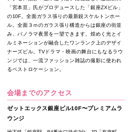
「宮本亘」氏がプロデュースした「銀座ZXビル」
の10F。全面ガラス張りの最新鋭スケルトンホー
ル。全面３ｍのガラス張り構造からは銀座の街並
み、パノラマ夜景を一望できます。煌めく光とイ
ルミネーションが融合したワンランク上のデザイ
ナーズビル。TVドラマ・映画の舞台にもなるラウ
ンジでは、一流ファッション雑誌の撮影に使われ
るベストロケーション。
会場までのアクセス
ゼットエックス銀座ビル10F〜プレミアムラ
ウンジ
地下鉄「銀座駅」B4番出口徒歩3分、JR「有楽町