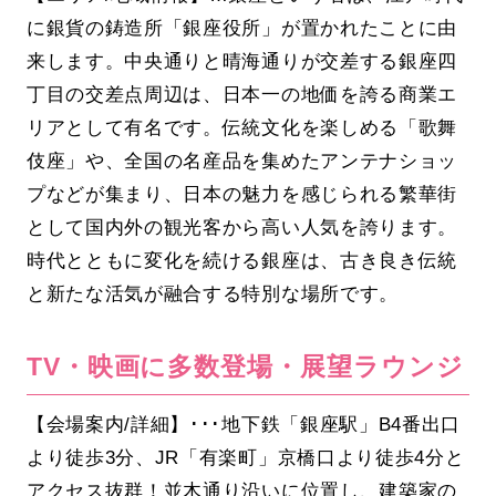
に銀貨の鋳造所「銀座役所」が置かれたことに由
来します。中央通りと晴海通りが交差する銀座四
丁目の交差点周辺は、日本一の地価を誇る商業エ
リアとして有名です。伝統文化を楽しめる「歌舞
伎座」や、全国の名産品を集めたアンテナショッ
プなどが集まり、日本の魅力を感じられる繁華街
として国内外の観光客から高い人気を誇ります。
時代とともに変化を続ける銀座は、古き良き伝統
と新たな活気が融合する特別な場所です。
TV・映画に多数登場・展望ラウンジ
【会場案内/詳細】･･･地下鉄「銀座駅」B4番出口
より徒歩3分、JR「有楽町」京橋口より徒歩4分と
アクセス抜群！並木通り沿いに位置し、建築家の