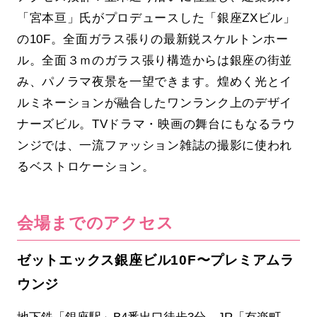
「宮本亘」氏がプロデュースした「銀座ZXビル」
の10F。全面ガラス張りの最新鋭スケルトンホー
ル。全面３ｍのガラス張り構造からは銀座の街並
み、パノラマ夜景を一望できます。煌めく光とイ
ルミネーションが融合したワンランク上のデザイ
ナーズビル。TVドラマ・映画の舞台にもなるラウ
ンジでは、一流ファッション雑誌の撮影に使われ
るベストロケーション。
会場までのアクセス
ゼットエックス銀座ビル10F〜プレミアムラ
ウンジ
地下鉄「銀座駅」B4番出口徒歩3分、JR「有楽町